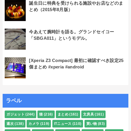
誕生日に特典を受けられる施設やお店などのま
とめ（2015年8月版）
今あえて腕時計を語る。グランドセイコー
「SBGA011」というモデル。
[Xperia Z3 Compact] 最初に確認すべき設定25
個まとめ #xperia #android
ラベル
ガジェット
(244)
猫
(216)
まとめ
(161)
文房具
(161)
週次
(138)
カメラ
(119)
ITニュース
(110)
買い物
(83)