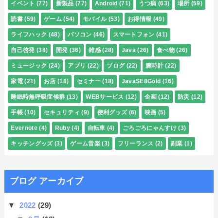
イベント
(77)
新製品
(77)
Android
(71)
うつ病
(63)
場所
(59)
読書
(59)
ゲーム
(54)
モバイル
(53)
お得情報
(49)
ライフハック
(48)
パソコン
(46)
スマートフォン
(41)
自己啓発
(38)
開発
(36)
雑感
(28)
Java
(26)
食べ物
(26)
ミュージック
(24)
アプリ
(22)
ブログ
(22)
腕時計
(22)
家電
(21)
お店
(18)
セミナー
(18)
JavaSE8Gold
(16)
睡眠時無呼吸症候群
(13)
WEBサービス
(12)
企画
(12)
防災
(12)
手帳
(10)
セキュリティ
(9)
便利グッズ
(6)
映画
(5)
Evernote
(4)
Ruby
(4)
自転車
(4)
ごろごろにゃんすけ
(3)
キッチングッズ
(3)
ゲーム音楽
(3)
フリーランス
(2)
副業
(1)
ブログ アーカイブ
▼
2022
(29)