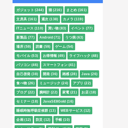
ガジェット
(244)
猫
(216)
まとめ
(161)
文房具
(161)
週次
(138)
カメラ
(119)
ITニュース
(110)
買い物
(83)
イベント
(77)
新製品
(77)
Android
(71)
うつ病
(63)
場所
(59)
読書
(59)
ゲーム
(54)
モバイル
(53)
お得情報
(49)
ライフハック
(48)
パソコン
(46)
スマートフォン
(41)
自己啓発
(38)
開発
(36)
雑感
(28)
Java
(26)
食べ物
(26)
ミュージック
(24)
アプリ
(22)
ブログ
(22)
腕時計
(22)
家電
(21)
お店
(18)
セミナー
(18)
JavaSE8Gold
(16)
睡眠時無呼吸症候群
(13)
WEBサービス
(12)
企画
(12)
防災
(12)
手帳
(10)