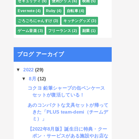
セキュリティ
(9)
便利グッズ
(6)
映画
(5)
Evernote
(4)
Ruby
(4)
自転車
(4)
ごろごろにゃんすけ
(3)
キッチングッズ
(3)
ゲーム音楽
(3)
フリーランス
(2)
副業
(1)
ブログ アーカイブ
▼
2022
(29)
▼
8月
(12)
コクヨ 鉛筆シャープの缶ペンケース
セットが復活している！
あのコンパクトな文具セットが帰って
きた「PLUS team-demi（チームデ
ミ）」
【2022年8月版】誕生日に特典・クー
ポン・サービスがある施設やお店な