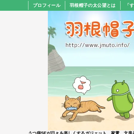
プロフィール
羽根帽子の太公望とは
「
うつ病SEが日々を楽しくするガジェット、家電、文房