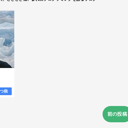
つ病
前の投稿