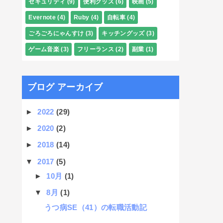
セキュリティ
(9)
便利グッズ
(6)
映画
(5)
Evernote
(4)
Ruby
(4)
自転車
(4)
ごろごろにゃんすけ
(3)
キッチングッズ
(3)
ゲーム音楽
(3)
フリーランス
(2)
副業
(1)
ブログ アーカイブ
►
2022
(29)
►
2020
(2)
►
2018
(14)
▼
2017
(5)
►
10月
(1)
▼
8月
(1)
うつ病SE（41）の転職活動記