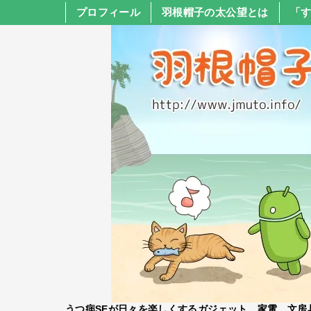
プロフィール
羽根帽子の太公望とは
「
うつ病SEが日々を楽しくするガジェット、家電、文房