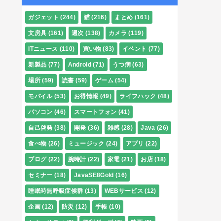
ガジェット
(244)
猫
(216)
まとめ
(161)
文房具
(161)
週次
(138)
カメラ
(119)
ITニュース
(110)
買い物
(83)
イベント
(77)
新製品
(77)
Android
(71)
うつ病
(63)
場所
(59)
読書
(59)
ゲーム
(54)
モバイル
(53)
お得情報
(49)
ライフハック
(48)
パソコン
(46)
スマートフォン
(41)
自己啓発
(38)
開発
(36)
雑感
(28)
Java
(26)
食べ物
(26)
ミュージック
(24)
アプリ
(22)
ブログ
(22)
腕時計
(22)
家電
(21)
お店
(18)
セミナー
(18)
JavaSE8Gold
(16)
睡眠時無呼吸症候群
(13)
WEBサービス
(12)
企画
(12)
防災
(12)
手帳
(10)