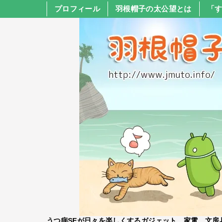
プロフィール
羽根帽子の太公望とは
「
うつ病SEが日々を楽しくするガジェット、家電、文房