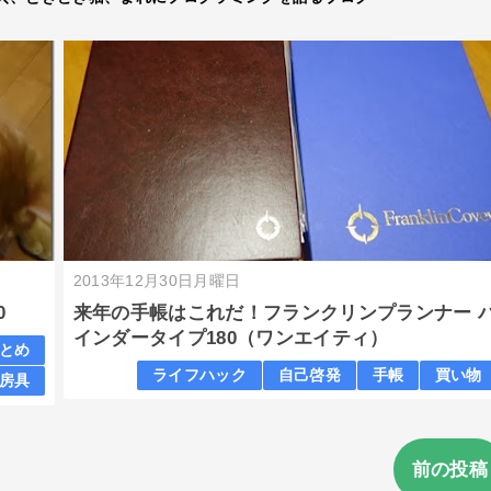
2013年12月30日月曜日
0
来年の手帳はこれだ！フランクリンプランナー 
インダータイプ180（ワンエイティ）
とめ
ライフハック
自己啓発
手帳
買い物
房具
前の投稿