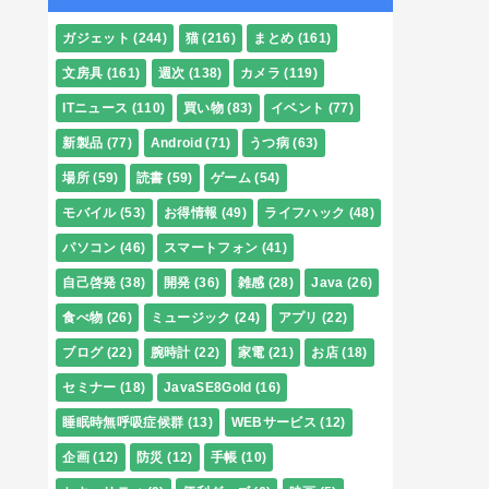
ガジェット
(244)
猫
(216)
まとめ
(161)
文房具
(161)
週次
(138)
カメラ
(119)
ITニュース
(110)
買い物
(83)
イベント
(77)
新製品
(77)
Android
(71)
うつ病
(63)
場所
(59)
読書
(59)
ゲーム
(54)
モバイル
(53)
お得情報
(49)
ライフハック
(48)
パソコン
(46)
スマートフォン
(41)
自己啓発
(38)
開発
(36)
雑感
(28)
Java
(26)
食べ物
(26)
ミュージック
(24)
アプリ
(22)
ブログ
(22)
腕時計
(22)
家電
(21)
お店
(18)
セミナー
(18)
JavaSE8Gold
(16)
睡眠時無呼吸症候群
(13)
WEBサービス
(12)
企画
(12)
防災
(12)
手帳
(10)