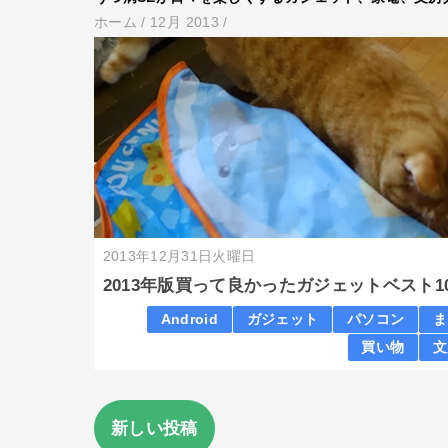
ホーム
/
12月 2013
/
2013年12月31日火曜日
2013年版買って良かったガジェットベスト1
Android
ガジェット
パソコン
ま
買い物
文
新しい投稿