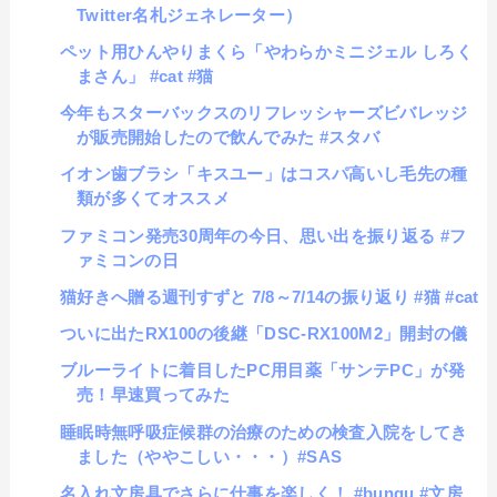
Twitter名札ジェネレーター）
ペット用ひんやりまくら「やわらかミニジェル しろく
まさん」 #cat #猫
今年もスターバックスのリフレッシャーズビバレッジ
が販売開始したので飲んでみた #スタバ
イオン歯ブラシ「キスユー」はコスパ高いし毛先の種
類が多くてオススメ
ファミコン発売30周年の今日、思い出を振り返る #フ
ァミコンの日
猫好きへ贈る週刊すずと 7/8～7/14の振り返り #猫 #cat
ついに出たRX100の後継「DSC-RX100M2」開封の儀
ブルーライトに着目したPC用目薬「サンテPC」が発
売！早速買ってみた
睡眠時無呼吸症候群の治療のための検査入院をしてき
ました（ややこしい・・・）#SAS
名入れ文房具でさらに仕事を楽しく！ #bungu #文房