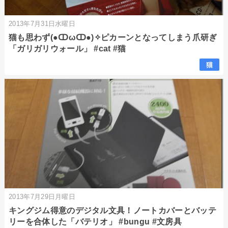
2013年7月31日水曜日
猫も思わず(●ↀωↀ●)✧ピカーンとなってしまう爪研ぎ
「ガリガリウォール」 #cat #猫
猫
2013年7月29日月曜日
キングジム得意のデジタル文具！ノートカバーとバッテ
リーを合体した「バテリオ」 #bungu #文房具