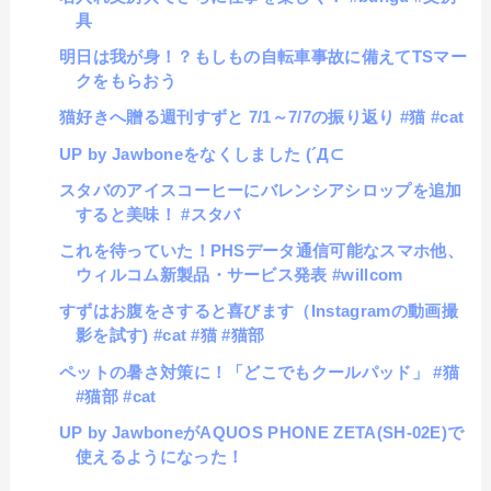
具
明日は我が身！？もしもの自転車事故に備えてTSマー
クをもらおう
猫好きへ贈る週刊すずと 7/1～7/7の振り返り #猫 #cat
UP by Jawboneをなくしました (´Д⊂
スタバのアイスコーヒーにバレンシアシロップを追加
すると美味！ #スタバ
これを待っていた！PHSデータ通信可能なスマホ他、
ウィルコム新製品・サービス発表 #willcom
すずはお腹をさすると喜びます（Instagramの動画撮
影を試す) #cat #猫 #猫部
ペットの暑さ対策に！「どこでもクールパッド」 #猫
#猫部 #cat
UP by JawboneがAQUOS PHONE ZETA(SH-02E)で
使えるようになった！