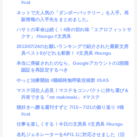
#cat
ネットで大人気の「ダンボーバッテリー」を入手。再
販情報の入手先をまとめました。
ハサミの革命は続く！4倍の切れ味「エアロフィットサ
クサ」 #bungu #文房具
2013/07/24のお願いランキングで紹介された最新文房
具ベスト8がどれも斬新！ #文房具 #bungu
本当に突破されたのなら、Googleアカウントの2段階
認証を再設定するべき
やっと治療開始 #睡眠時無呼吸症候群 #SAS
マステ沼住人必見！マステをコンパクトに持ち運び＆
共有できる「mt makimaki」 #マステ
猫好きへ贈る週刊すずと 7/15～7/21の振り返り #猫
#cat
仕事を楽しくする！今日の文房具 #文房具 #bungu
名札ジェネレーターをAPI1.1に対応させました（旧