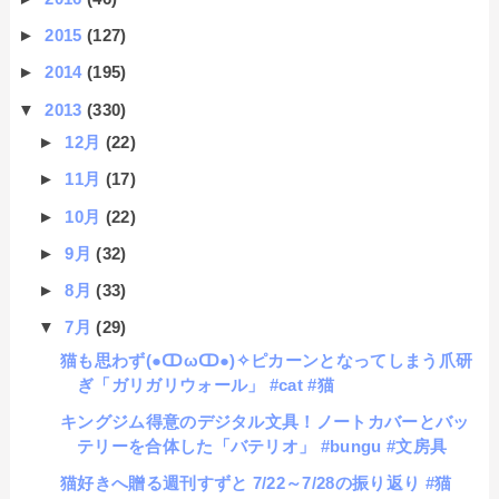
►
2015
(127)
►
2014
(195)
▼
2013
(330)
►
12月
(22)
►
11月
(17)
►
10月
(22)
►
9月
(32)
►
8月
(33)
▼
7月
(29)
猫も思わず(●ↀωↀ●)✧ピカーンとなってしまう爪研
ぎ「ガリガリウォール」 #cat #猫
キングジム得意のデジタル文具！ノートカバーとバッ
テリーを合体した「バテリオ」 #bungu #文房具
猫好きへ贈る週刊すずと 7/22～7/28の振り返り #猫