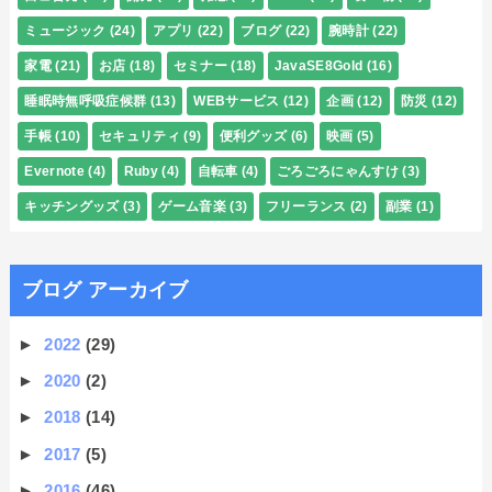
ミュージック
(24)
アプリ
(22)
ブログ
(22)
腕時計
(22)
家電
(21)
お店
(18)
セミナー
(18)
JavaSE8Gold
(16)
睡眠時無呼吸症候群
(13)
WEBサービス
(12)
企画
(12)
防災
(12)
手帳
(10)
セキュリティ
(9)
便利グッズ
(6)
映画
(5)
Evernote
(4)
Ruby
(4)
自転車
(4)
ごろごろにゃんすけ
(3)
キッチングッズ
(3)
ゲーム音楽
(3)
フリーランス
(2)
副業
(1)
ブログ アーカイブ
►
2022
(29)
►
2020
(2)
►
2018
(14)
►
2017
(5)
►
2016
(46)