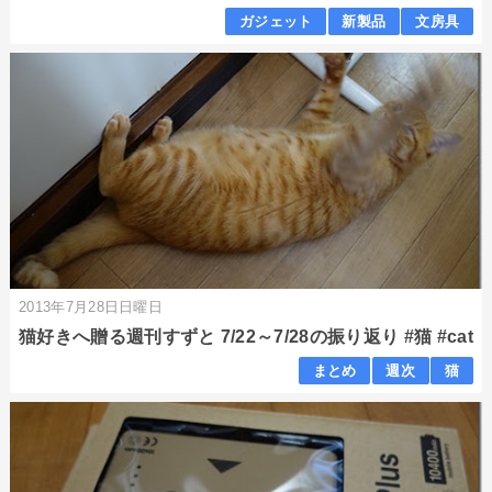
ガジェット
新製品
文房具
2013年7月28日日曜日
猫好きへ贈る週刊すずと 7/22～7/28の振り返り #猫 #cat
まとめ
週次
猫