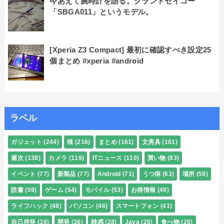
今あえて腕時計を語る。グランドセイコー
「SBGA011」というモデル。
[Xperia Z3 Compact] 最初に確認すべき設定25
個まとめ #xperia #android
ラベル
ガジェット
(244)
猫
(216)
まとめ
(161)
文房具
(161)
週次
(138)
カメラ
(119)
ITニュース
(110)
買い物
(83)
イベント
(77)
新製品
(77)
Android
(71)
うつ病
(63)
場所
(59)
読書
(59)
ゲーム
(54)
モバイル
(53)
お得情報
(49)
ライフハック
(48)
パソコン
(46)
スマートフォン
(41)
自己啓発
(38)
開発
(36)
雑感
(28)
Java
(26)
食べ物
(26)