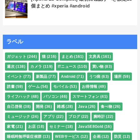
個まとめ #xperia #android
ラベル
ガジェット
(244)
猫
(216)
まとめ
(161)
文房具
(161)
週次
(138)
カメラ
(119)
ITニュース
(110)
買い物
(83)
イベント
(77)
新製品
(77)
Android
(71)
うつ病
(63)
場所
(59)
読書
(59)
ゲーム
(54)
モバイル
(53)
お得情報
(49)
ライフハック
(48)
パソコン
(46)
スマートフォン
(41)
自己啓発
(38)
開発
(36)
雑感
(28)
Java
(26)
食べ物
(26)
ミュージック
(24)
アプリ
(22)
ブログ
(22)
腕時計
(22)
家電
(21)
お店
(18)
セミナー
(18)
JavaSE8Gold
(16)
睡眠時無呼吸症候群
(13)
WEBサービス
(12)
企画
(12)
防災
(12)