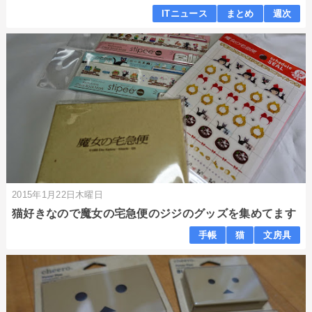
ITニュース
まとめ
週次
2015年1月22日木曜日
猫好きなので魔女の宅急便のジジのグッズを集めてます
手帳
猫
文房具