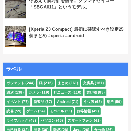
今あえて腕時計を語る。グランドセイコー
「SBGA011」というモデル。
[Xperia Z3 Compact] 最初に確認すべき設定25
個まとめ #xperia #android
ラベル
ガジェット
(244)
猫
(216)
まとめ
(161)
文房具
(161)
週次
(138)
カメラ
(119)
ITニュース
(110)
買い物
(83)
イベント
(77)
新製品
(77)
Android
(71)
うつ病
(63)
場所
(59)
読書
(59)
ゲーム
(54)
モバイル
(53)
お得情報
(49)
ライフハック
(48)
パソコン
(46)
スマートフォン
(41)
自己啓発
(38)
開発
(36)
雑感
(28)
Java
(26)
食べ物
(26)