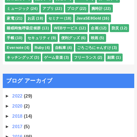
ミュージック
(24)
アプリ
(22)
ブログ
(22)
腕時計
(22)
家電
(21)
お店
(18)
セミナー
(18)
JavaSE8Gold
(16)
睡眠時無呼吸症候群
(13)
WEBサービス
(12)
企画
(12)
防災
(12)
手帳
(10)
セキュリティ
(9)
便利グッズ
(6)
映画
(5)
Evernote
(4)
Ruby
(4)
自転車
(4)
ごろごろにゃんすけ
(3)
キッチングッズ
(3)
ゲーム音楽
(3)
フリーランス
(2)
副業
(1)
ブログ アーカイブ
►
2022
(29)
►
2020
(2)
►
2018
(14)
►
2017
(5)
►
2016
(46)