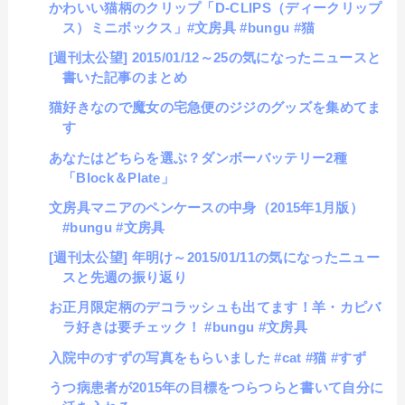
かわいい猫柄のクリップ「D-CLIPS（ディークリップ
ス）ミニボックス」#文房具 #bungu #猫
[週刊太公望] 2015/01/12～25の気になったニュースと
書いた記事のまとめ
猫好きなので魔女の宅急便のジジのグッズを集めてま
す
あなたはどちらを選ぶ？ダンボーバッテリー2種
「Block＆Plate」
文房具マニアのペンケースの中身（2015年1月版）
#bungu #文房具
[週刊太公望] 年明け～2015/01/11の気になったニュー
スと先週の振り返り
お正月限定柄のデコラッシュも出てます！羊・カピバ
ラ好きは要チェック！ #bungu #文房具
入院中のすずの写真をもらいました #cat #猫 #すず
うつ病患者が2015年の目標をつらつらと書いて自分に