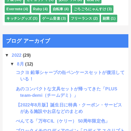
Evernote
(4)
Ruby
(4)
自転車
(4)
ごろごろにゃんすけ
(3)
キッチングッズ
(3)
ゲーム音楽
(3)
フリーランス
(2)
副業
(1)
ブログ アーカイブ
▼
2022
(29)
▼
8月
(12)
コクヨ 鉛筆シャープの缶ペンケースセットが復活して
いる！
あのコンパクトな文具セットが帰ってきた「PLUS
team-demi（チームデミ）」
【2022年8月版】誕生日に特典・クーポン・サービス
がある施設やお店などのまとめ
ぺんてる「万年CIL（ケリー） 50周年限定色」
ブロックメモのロディアのペン「ロディア スクリプト