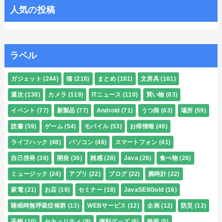
人気の投稿
ラベル
ガジェット
(244)
猫
(216)
まとめ
(161)
文房具
(161)
週次
(138)
カメラ
(119)
ITニュース
(110)
買い物
(83)
イベント
(77)
新製品
(77)
Android
(71)
うつ病
(63)
場所
(59)
読書
(59)
ゲーム
(54)
モバイル
(53)
お得情報
(49)
ライフハック
(48)
パソコン
(46)
スマートフォン
(41)
自己啓発
(38)
開発
(36)
雑感
(28)
Java
(26)
食べ物
(26)
ミュージック
(24)
アプリ
(22)
ブログ
(22)
腕時計
(22)
家電
(21)
お店
(18)
セミナー
(18)
JavaSE8Gold
(16)
睡眠時無呼吸症候群
(13)
WEBサービス
(12)
企画
(12)
防災
(12)
手帳
(10)
セキュリティ
(9)
便利グッズ
(6)
映画
(5)