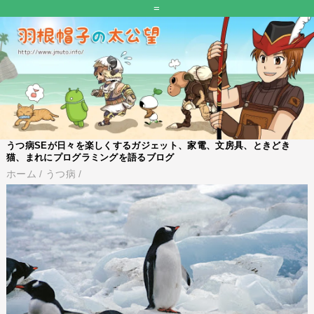
=
うつ病SEが日々を楽しくするガジェット、家電、文房具、ときどき
猫、まれにプログラミングを語るブログ
ホーム
/
うつ病
/