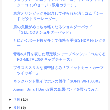
ターコイズ/セージ（限定カラー）」
東京オリンピックを記念して作られた消しゴム「シー
ド ビクトリーレーダー」
肩の負担がめっちゃ軽くなるショルダーパッド
「GELICOS ショルダーパッド」
とにかくポート数が多くて価格も手頃なHDMIセレクタ
ー
青春の1日を表した限定版シャープペンシル「ぺんてる
PG-METAL350 キャプチャーズ」
プラスのスリムな携帯はさみ「フィットカットカーブ
ツイッギー」
ネックバンド型イヤホンの傑作「SONY WI-1000X」
Xiaomi Smart Band7用の金属バンドを買ってみた
►
7月
(10)
►
6月
(5)