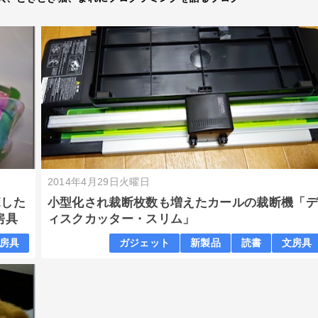
2014年4月29日火曜日
ボした
小型化され裁断枚数も増えたカールの裁断機「
房具
ィスクカッター・スリム」
房具
ガジェット
新製品
読書
文房具