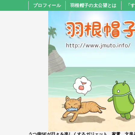
プロフィール
羽根帽子の太公望とは
「
うつ病SEが日々を楽しくするガジェット、家電、文房