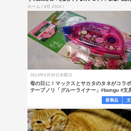
ホーム
/
4月 2014
/
2014年4月30日水曜日
母の日に！マックスとサカタのタネがコラ
テープノリ「グルーライナー」#bungu #文
新製品
文