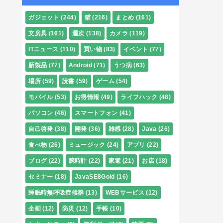
ガジェット
(244)
猫
(216)
まとめ
(161)
文房具
(161)
週次
(138)
カメラ
(119)
ITニュース
(110)
買い物
(83)
イベント
(77)
新製品
(77)
Android
(71)
うつ病
(63)
場所
(59)
読書
(59)
ゲーム
(54)
モバイル
(53)
お得情報
(49)
ライフハック
(48)
パソコン
(46)
スマートフォン
(41)
自己啓発
(38)
開発
(36)
雑感
(28)
Java
(26)
食べ物
(26)
ミュージック
(24)
アプリ
(22)
ブログ
(22)
腕時計
(22)
家電
(21)
お店
(18)
セミナー
(18)
JavaSE8Gold
(16)
睡眠時無呼吸症候群
(13)
WEBサービス
(12)
企画
(12)
防災
(12)
手帳
(10)