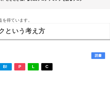
益を得ています。
クという考え方
読書
B!
P
L
C