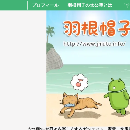
プロフィール
羽根帽子の太公望とは
「
うつ病SEが日々を楽しくするガジェット、家電、文房