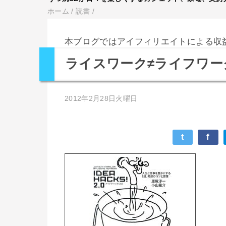
ホーム
/
読書
/
本ブログではアイフィリエイトによる収
ライスワーク≠ライフワー
2012年2月28日火曜日
t
f