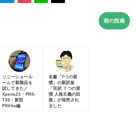
前の投稿
ソニーショール
名書「7つの習
ームで新製品を
慣」の新訳板
試してきた／
「完訳 ７つの習
XperiaZ1・PRS-
慣 人格主義の回
T3S・新型
復」が発売され
PSVita編
ました