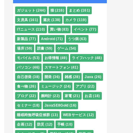
ガジェット
(244)
猫
(216)
まとめ
(161)
文房具
(161)
週次
(138)
カメラ
(119)
ITニュース
(110)
買い物
(83)
イベント
(77)
新製品
(77)
Android
(71)
うつ病
(63)
場所
(59)
読書
(59)
ゲーム
(54)
モバイル
(53)
お得情報
(49)
ライフハック
(48)
パソコン
(46)
スマートフォン
(41)
自己啓発
(38)
開発
(36)
雑感
(28)
Java
(26)
食べ物
(26)
ミュージック
(24)
アプリ
(22)
ブログ
(22)
腕時計
(22)
家電
(21)
お店
(18)
セミナー
(18)
JavaSE8Gold
(16)
睡眠時無呼吸症候群
(13)
WEBサービス
(12)
企画
(12)
防災
(12)
手帳
(10)