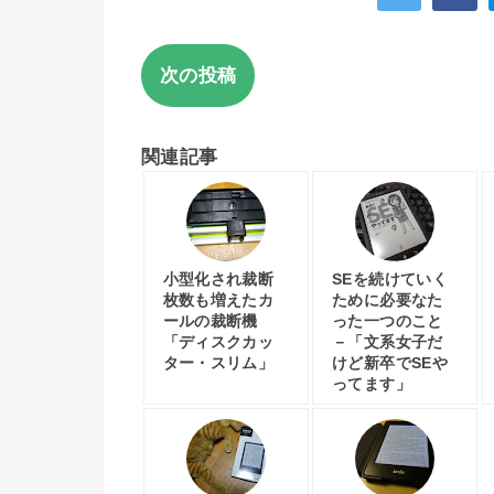
次の投稿
関連記事
小型化され裁断
SEを続けていく
枚数も増えたカ
ために必要なた
ールの裁断機
った一つのこと
「ディスクカッ
－「文系女子だ
ター・スリム」
けど新卒でSEや
ってます」