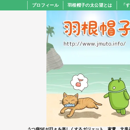
プロフィール
羽根帽子の太公望とは
「
うつ病SEが日々を楽しくするガジェット、家電、文房