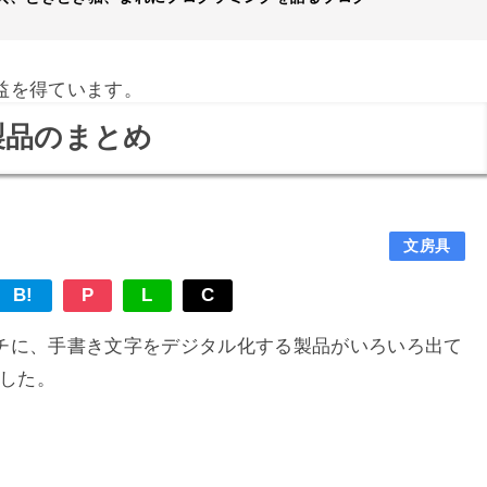
益を得ています。
製品のまとめ
文房具
B!
P
L
C
チに、手書き文字をデジタル化する製品がいろいろ出て
ました。