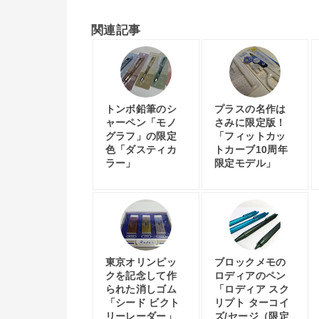
関連記事
トンボ鉛筆のシ
プラスの名作は
ャーペン「モノ
さみに限定版！
グラフ」の限定
「フィットカッ
色「ダスティカ
トカーブ10周年
ラー」
限定モデル」
東京オリンピッ
ブロックメモの
クを記念して作
ロディアのペン
られた消しゴム
「ロディア スク
「シード ビクト
リプト ターコイ
リーレーダー」
ズ/セージ（限定