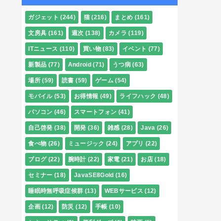
ガジェット
(244)
猫
(216)
まとめ
(161)
文房具
(161)
週次
(138)
カメラ
(119)
ITニュース
(110)
買い物
(83)
イベント
(77)
新製品
(77)
Android
(71)
うつ病
(63)
場所
(59)
読書
(59)
ゲーム
(54)
モバイル
(53)
お得情報
(49)
ライフハック
(48)
パソコン
(46)
スマートフォン
(41)
自己啓発
(38)
開発
(36)
雑感
(28)
Java
(26)
食べ物
(26)
ミュージック
(24)
アプリ
(22)
ブログ
(22)
腕時計
(22)
家電
(21)
お店
(18)
セミナー
(18)
JavaSE8Gold
(16)
睡眠時無呼吸症候群
(13)
WEBサービス
(12)
企画
(12)
防災
(12)
手帳
(10)