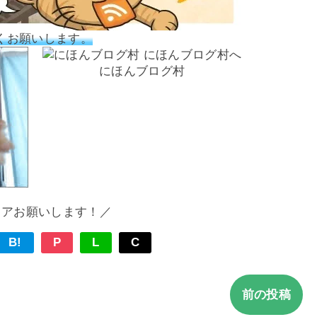
くお願いします。
にほんブログ村
ェアお願いします！／
B!
P
L
C
前の投稿