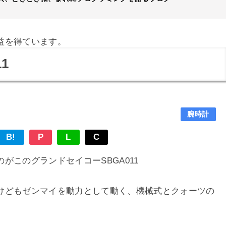
益を得ています。
1
腕時計
B!
P
L
C
がこのグランドセイコーSBGA011
けどもゼンマイを動力として動く、機械式とクォーツの