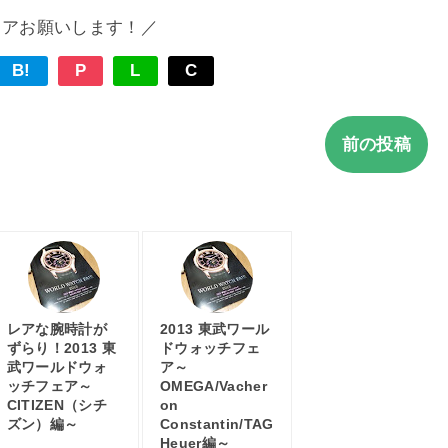
ェアお願いします！／
B!
P
L
C
前の投稿
レアな腕時計が
2013 東武ワール
ずらり！2013 東
ドウォッチフェ
武ワールドウォ
ア～
ッチフェア～
OMEGA/Vacher
CITIZEN（シチ
on
ズン）編～
Constantin/TAG
Heuer編～