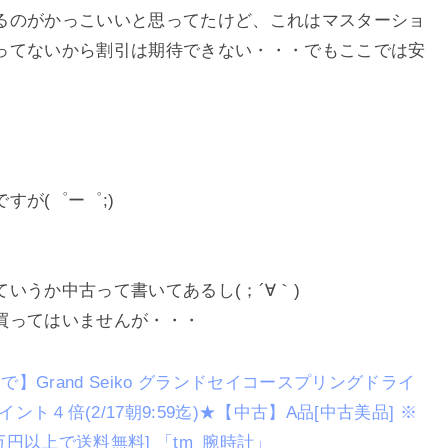
るのがかっこいいと思ってたけど、これはマスターショ
ってないから割引は期待できない・・・でもここでは安
すが(゜ー゜;)
いうか中古って書いてあるし(；´∀｀)
買ってはいませんが・・・
まで】Grand Seiko グランドセイコースプリングドライ
イント４倍(2/17朝9:59迄)★【中古】A品[中古美品] ※
万円以上で送料無料] 「tm_腕時計」