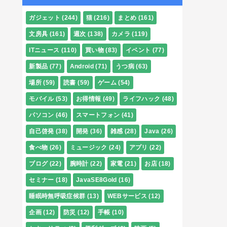
ガジェット
(244)
猫
(216)
まとめ
(161)
文房具
(161)
週次
(138)
カメラ
(119)
ITニュース
(110)
買い物
(83)
イベント
(77)
新製品
(77)
Android
(71)
うつ病
(63)
場所
(59)
読書
(59)
ゲーム
(54)
モバイル
(53)
お得情報
(49)
ライフハック
(48)
パソコン
(46)
スマートフォン
(41)
自己啓発
(38)
開発
(36)
雑感
(28)
Java
(26)
食べ物
(26)
ミュージック
(24)
アプリ
(22)
ブログ
(22)
腕時計
(22)
家電
(21)
お店
(18)
セミナー
(18)
JavaSE8Gold
(16)
睡眠時無呼吸症候群
(13)
WEBサービス
(12)
企画
(12)
防災
(12)
手帳
(10)