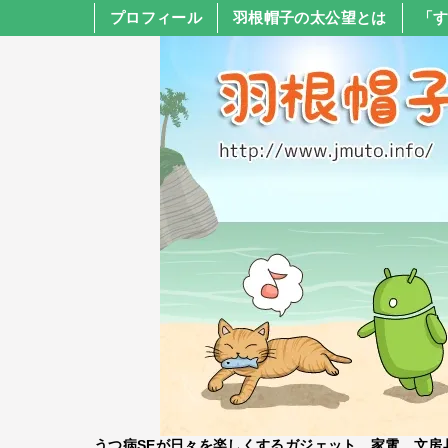
プロフィール
羽根帽子の太公望とは
「
うつ病SEが日々を楽しくするガジェット、家電、文房