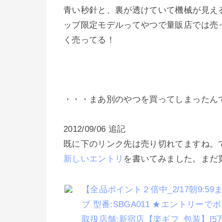
青い秒針と、裏が透けていて機械が見え
ップ限定モデルってやつで量販店では売
く売ってる！
・・・まあ別のやつを買ってしまったんで
2012/09/06 追記
既に下のリンク先は売り切れてますね。て
新しいエントリ
を書いてみました。まだ
【全品ポイント２倍中_2/17朝9:59
ブ 型番:SBGA011 ★エントリーでポ
取扱店舗:新宿店【楽ギフ_包装】[5