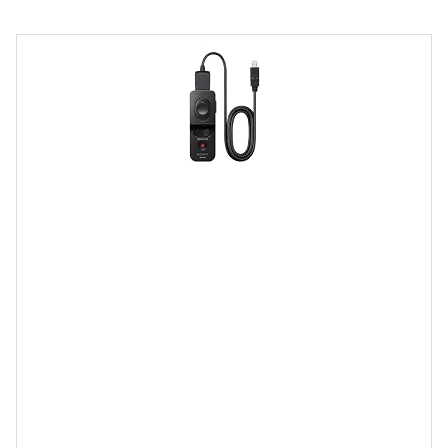
-
1
p
o
s
t
e