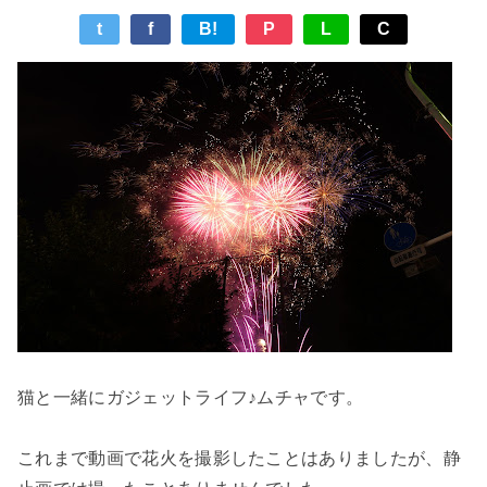
t
f
B!
P
L
C
猫と一緒にガジェットライフ♪ムチャです。
これまで動画で花火を撮影したことはありましたが、静