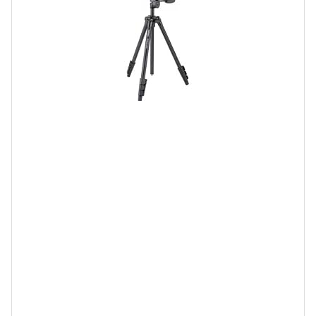
e
l
b
o
n
h
e
r
p
a
3
4
5
4
3
a
y