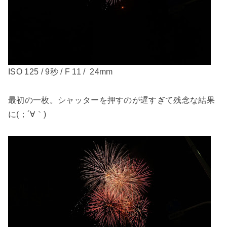
ISO 125 / 9秒 / F 11 / 24mm
最初の一枚。シャッターを押すのが遅すぎて残念な結果
に(；´∀｀)