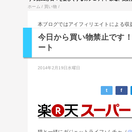
ホーム
/
買い物
/
本ブログではアイフィリエイトによる収
今日から買い物禁止です
ート
2014年2月19日水曜日
t
f
猫と一緒にガジェットライフ♪ムチャ（
@