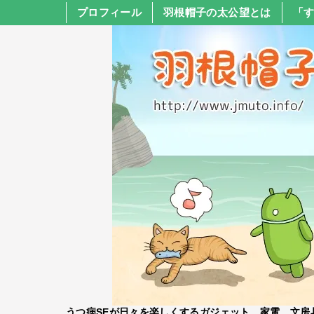
プロフィール
羽根帽子の太公望とは
「
うつ病SEが日々を楽しくするガジェット、家電、文房