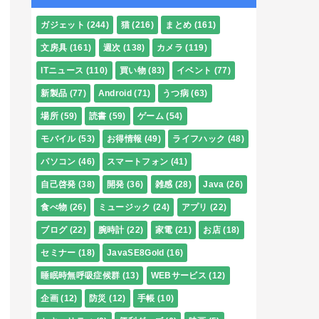
ガジェット
(244)
猫
(216)
まとめ
(161)
文房具
(161)
週次
(138)
カメラ
(119)
ITニュース
(110)
買い物
(83)
イベント
(77)
新製品
(77)
Android
(71)
うつ病
(63)
場所
(59)
読書
(59)
ゲーム
(54)
モバイル
(53)
お得情報
(49)
ライフハック
(48)
パソコン
(46)
スマートフォン
(41)
自己啓発
(38)
開発
(36)
雑感
(28)
Java
(26)
食べ物
(26)
ミュージック
(24)
アプリ
(22)
ブログ
(22)
腕時計
(22)
家電
(21)
お店
(18)
セミナー
(18)
JavaSE8Gold
(16)
睡眠時無呼吸症候群
(13)
WEBサービス
(12)
企画
(12)
防災
(12)
手帳
(10)