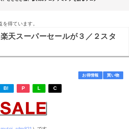
益を得ています。
！楽天スーパーセールが３／２スタ
お得情報
買い物
B!
P
L
C
mutoj_rdm821
）です。