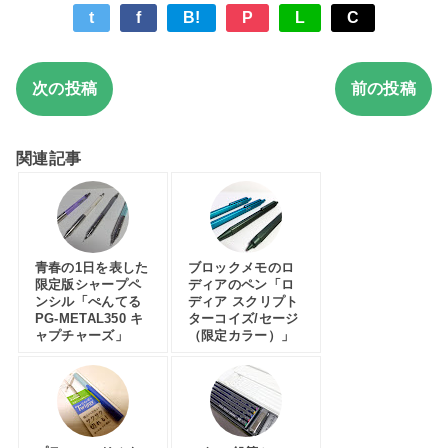
t
f
B!
P
L
C
次の投稿
前の投稿
関連記事
青春の1日を表した
ブロックメモのロ
限定版シャープペ
ディアのペン「ロ
ンシル「ぺんてる
ディア スクリプト
PG-METAL350 キ
ターコイズ/セージ
ャプチャーズ」
（限定カラー）」