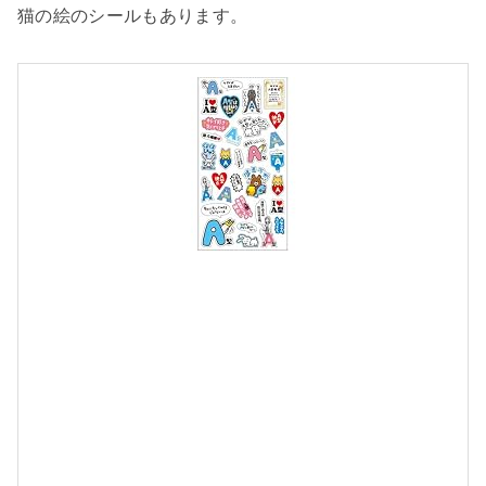
猫の絵のシールもあります。
u
u
u
2