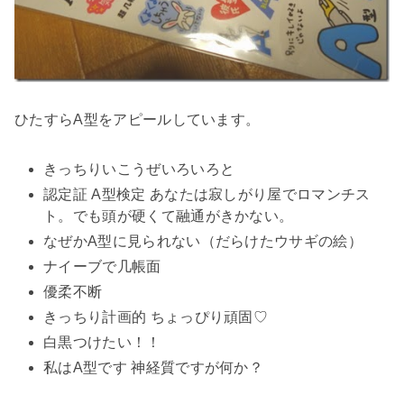
ひたすらA型をアピールしています。
きっちりいこうぜいろいろと
認定証 A型検定 あなたは寂しがり屋でロマンチス
ト。でも頭が硬くて融通がきかない。
なぜかA型に見られない（だらけたウサギの絵）
ナイーブで几帳面
優柔不断
きっちり計画的 ちょっぴり頑固♡
白黒つけたい！！
私はA型です 神経質ですが何か？