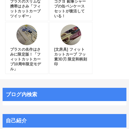
プラスのスリムな
コクヨ 鉛筆シャー
携帯はさみ「フィ
プの缶ペンケース
ットカットカーブ
セットが復活して
ツイッギー」
いる！
プラスの名作はさ
[文房具] フィット
みに限定版！「フ
カットカーブ フッ
ィットカットカー
素3D刃 限定和柄刻
ブ10周年限定モデ
印
ル」
ブログ内検索
自己紹介