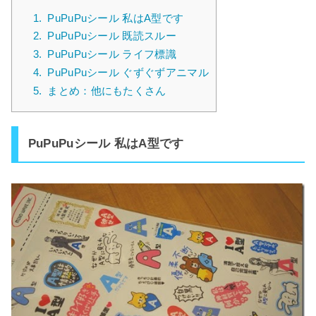
1.
PuPuPuシール 私はA型です
2.
PuPuPuシール 既読スルー
3.
PuPuPuシール ライフ標識
4.
PuPuPuシール ぐずぐずアニマル
5.
まとめ：他にもたくさん
PuPuPuシール 私はA型です