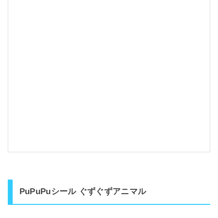
t
e
d
w
i
t
h
PuPuPuシール ぐずぐずアニマル