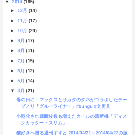
▼
2014
(195)
►
12月
(14)
►
11月
(17)
►
10月
(20)
►
9月
(17)
►
8月
(11)
►
7月
(15)
►
6月
(12)
►
5月
(14)
▼
4月
(21)
母の日に！マックスとサカタのタネがコラボしたテー
プノリ「グルーライナー」#bungu #文房具
小型化され裁断枚数も増えたカールの裁断機「ディス
クカッター・スリム」
猫好きへ贈る週刊すずと 2014/04/21～2014/04/27の振