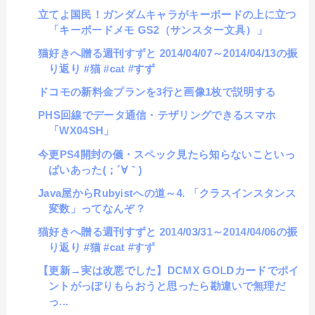
立てよ国民！ガンダムキャラがキーボードの上に立つ
「キーボードメモ GS2（サンスター文具）」
猫好きへ贈る週刊すずと 2014/04/07～2014/04/13の振
り返り #猫 #cat #すず
ドコモの新料金プランを3行と画像1枚で説明する
PHS回線でデータ通信・テザリングできるスマホ
「WX04SH」
今更PS4開封の儀・スペック見たら知らないこといっ
ぱいあった(；´∀｀)
Java屋からRubyistへの道～4. 「クラスインスタンス
変数」ってなんぞ？
猫好きへ贈る週刊すずと 2014/03/31～2014/04/06の振
り返り #猫 #cat #すず
【更新→実は改悪でした】DCMX GOLDカードでポイ
ントがっぽりもらおうと思ったら勘違いで無理だ
っ...