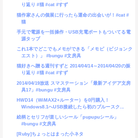
り返り #猫 #cat #すず
猫 作家さんの個展に行ったら運命の出会いが！#cat #
猫
手元で電源を一括操作・USB充電ポートもついてる電
源タップ
これ1本でどこでもメモができる「メモピ（ビジョンク
エスト）」 #bungu #文房具
猫好きへ贈る週刊すずと 2014/04/14～2014/04/20の振
り返り #猫 #cat #すず
2014/04/19放送 スマステーション「最新アイデア文房
具17」#bungu #文房具
HWD14（WiMAX2+ルーター）を0円購入！
Windows8.1へUSB接続したら初のブルースク...
絵柄とセリフが楽しいシール「pupupuシール」
#bungu #文房具
[Ruby]ちょっとはまった小ネタ