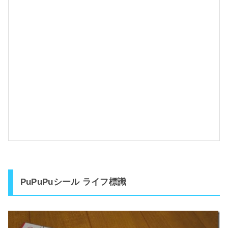
w
i
t
h
PuPuPuシール ライフ標識