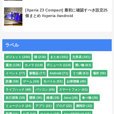
[Xperia Z3 Compact] 最初に確認すべき設定25
個まとめ #xperia #android
ラベル
ガジェット
(244)
猫
(216)
まとめ
(161)
文房具
(161)
週次
(138)
カメラ
(119)
ITニュース
(110)
買い物
(83)
イベント
(77)
新製品
(77)
Android
(71)
うつ病
(63)
場所
(59)
読書
(59)
ゲーム
(54)
モバイル
(53)
お得情報
(49)
ライフハック
(48)
パソコン
(46)
スマートフォン
(41)
自己啓発
(38)
開発
(36)
雑感
(28)
Java
(26)
食べ物
(26)
ミュージック
(24)
アプリ
(22)
ブログ
(22)
腕時計
(22)