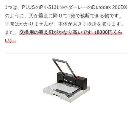
1つは、PLUSのPK-513LNやダーレーのDurodex 200DX
のように、刃が垂直に降りて1発で裁断できる物です。
手間はかかりませんが、本体が大きく場所を取ります。
また、
交換用の替え刃がかなり高いです（8000円くら
い）
。
a
z
o
n
.
c
o
.
j
p