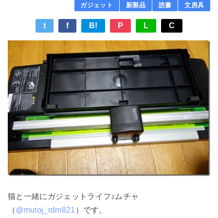
ガジェット
新製品
読書
文房具
t
f
B!
P
L
C
猫と一緒にガジェットライフ♪ムチャ
（
@mutoj_rdm821
）です。