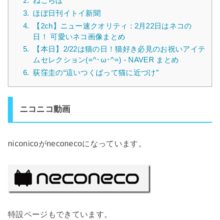
2.
ねこらぼ
3.
ほぼ日刊イトイ新聞
4.
【2ch】ニュー速クオリティ : 2月22日はネコの
日！ 可愛いネコ画像まとめ
5.
【本日】2/22は猫の日！猫好き必見のお祝いアイテ
ムセレクション(=^･ω･^=) - NAVER まとめ
6.
荻窪圭の“這いつくばって猫に近づけ”
ニコニコ動画
niconicoがneconecoになっています。
特設ページもできています。