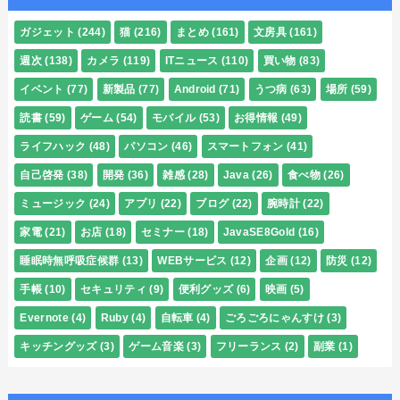
ガジェット
(244)
猫
(216)
まとめ
(161)
文房具
(161)
週次
(138)
カメラ
(119)
ITニュース
(110)
買い物
(83)
イベント
(77)
新製品
(77)
Android
(71)
うつ病
(63)
場所
(59)
読書
(59)
ゲーム
(54)
モバイル
(53)
お得情報
(49)
ライフハック
(48)
パソコン
(46)
スマートフォン
(41)
自己啓発
(38)
開発
(36)
雑感
(28)
Java
(26)
食べ物
(26)
ミュージック
(24)
アプリ
(22)
ブログ
(22)
腕時計
(22)
家電
(21)
お店
(18)
セミナー
(18)
JavaSE8Gold
(16)
睡眠時無呼吸症候群
(13)
WEBサービス
(12)
企画
(12)
防災
(12)
手帳
(10)
セキュリティ
(9)
便利グッズ
(6)
映画
(5)
Evernote
(4)
Ruby
(4)
自転車
(4)
ごろごろにゃんすけ
(3)
キッチングッズ
(3)
ゲーム音楽
(3)
フリーランス
(2)
副業
(1)