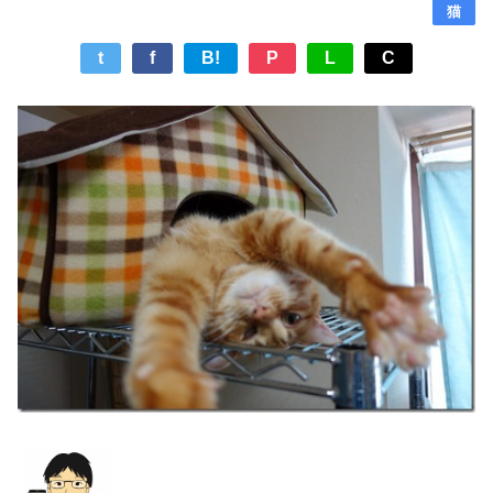
猫
t
f
B!
P
L
C