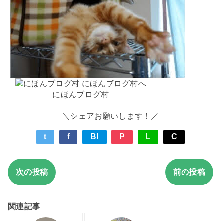
にほんブログ村
＼シェアお願いします！／
t
f
B!
P
L
C
次の投稿
前の投稿
関連記事