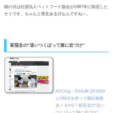
猫の日は社団法人ペットフード協会が1987年に制定した
そうです。ちゃんと歴史ある日なんですね～。
荻窪圭の“這いつくばって猫に近づけ”
ASCII.jp：EXILIM ZR1000
とOM-Dを持って横浜猫散
歩！その2｜荻窪圭の“這い
つくばって猫に近づけ”