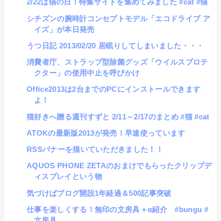
2/22は猫の日！特集サイトを集めてみました #cat #猫
シチズンの腕時計コンセプトモデル「エコドライブ ア
イズ」が本日発売
うつ日記 2013/02/20 居眠りしてしまいました・・・
消費者庁、ストラップ型除菌グッズ「ウイルスプロテ
クター」の使用中止を呼びかけ
Office2013は2台までのPCにインストールできます
よ！
猫好きへ贈る週刊すずと 2/11～2/17のまとめ #猫 #cat
ATOKの最新版2013が発売！早速使っています
RSSバナーを描いていただきました！！
AQUOS PHONE ZETAのおまけでもらったクリップデ
ィスプレイという物
気づけばブログ開設1年経過＆500記事突破
仕事を楽しくする！無印の文房具＋α紹介 #bungu #
文房具