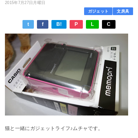
2015年7月27日月曜日
ガジェット
文房具
t
f
B!
P
L
C
猫と一緒にガジェットライフ♪ムチャです。