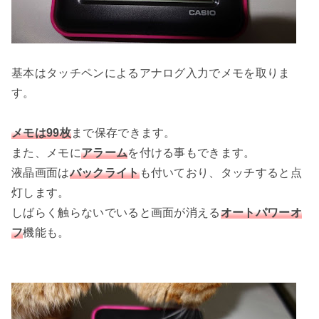
基本はタッチペンによるアナログ入力でメモを取りま
す。
メモは99枚
まで保存できます。
また、メモに
アラーム
を付ける事もできます。
液晶画面は
バックライト
も付いており、タッチすると点
灯します。
しばらく触らないでいると画面が消える
オートパワーオ
フ
機能も。