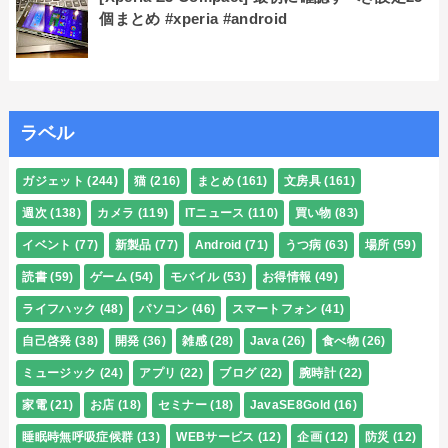
個まとめ #xperia #android
ラベル
ガジェット
(244)
猫
(216)
まとめ
(161)
文房具
(161)
週次
(138)
カメラ
(119)
ITニュース
(110)
買い物
(83)
イベント
(77)
新製品
(77)
Android
(71)
うつ病
(63)
場所
(59)
読書
(59)
ゲーム
(54)
モバイル
(53)
お得情報
(49)
ライフハック
(48)
パソコン
(46)
スマートフォン
(41)
自己啓発
(38)
開発
(36)
雑感
(28)
Java
(26)
食べ物
(26)
ミュージック
(24)
アプリ
(22)
ブログ
(22)
腕時計
(22)
家電
(21)
お店
(18)
セミナー
(18)
JavaSE8Gold
(16)
睡眠時無呼吸症候群
(13)
WEBサービス
(12)
企画
(12)
防災
(12)