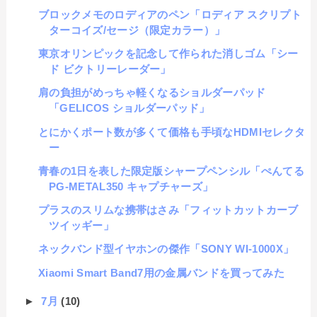
ブロックメモのロディアのペン「ロディア スクリプト
ターコイズ/セージ（限定カラー）」
東京オリンピックを記念して作られた消しゴム「シー
ド ビクトリーレーダー」
肩の負担がめっちゃ軽くなるショルダーパッド
「GELICOS ショルダーパッド」
とにかくポート数が多くて価格も手頃なHDMIセレクタ
ー
青春の1日を表した限定版シャープペンシル「ぺんてる
PG-METAL350 キャプチャーズ」
プラスのスリムな携帯はさみ「フィットカットカーブ
ツイッギー」
ネックバンド型イヤホンの傑作「SONY WI-1000X」
Xiaomi Smart Band7用の金属バンドを買ってみた
►
7月
(10)