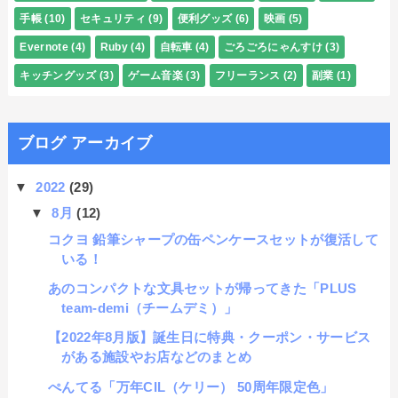
手帳
(10)
セキュリティ
(9)
便利グッズ
(6)
映画
(5)
Evernote
(4)
Ruby
(4)
自転車
(4)
ごろごろにゃんすけ
(3)
キッチングッズ
(3)
ゲーム音楽
(3)
フリーランス
(2)
副業
(1)
ブログ アーカイブ
▼
2022
(29)
▼
8月
(12)
コクヨ 鉛筆シャープの缶ペンケースセットが復活して
いる！
あのコンパクトな文具セットが帰ってきた「PLUS
team-demi（チームデミ）」
【2022年8月版】誕生日に特典・クーポン・サービス
がある施設やお店などのまとめ
ぺんてる「万年CIL（ケリー） 50周年限定色」