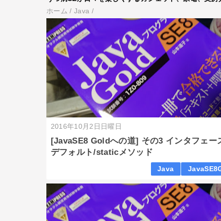
ホーム
/
Java
/
2016年10月2日日曜日
[JavaSE8 Goldへの道] その3 インタフェ
デフォルト/staticメソッド
Java
JavaSE8