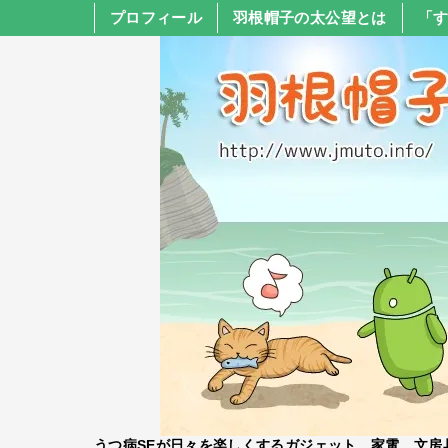
プロフィール
羽根帽子の太公望とは
「
うつ病SEが日々を楽しくするガジェット、家電、文房