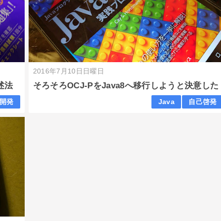
2016年7月10日日曜日
記述法
そろそろOCJ-PをJava8へ移行しようと決意した
開発
Java
自己啓発