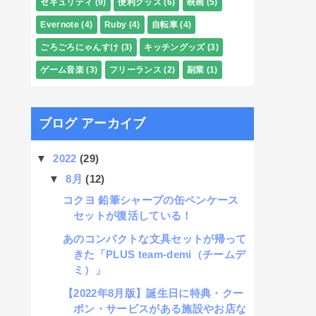
セキュリティ
(9)
便利グッズ
(6)
映画
(5)
Evernote
(4)
Ruby
(4)
自転車
(4)
ごろごろにゃんすけ
(3)
キッチングッズ
(3)
ゲーム音楽
(3)
フリーランス
(2)
副業
(1)
ブログ アーカイブ
▼
2022
(29)
▼
8月
(12)
コクヨ 鉛筆シャープの缶ペンケース
セットが復活している！
あのコンパクトな文具セットが帰って
きた「PLUS team-demi（チームデ
ミ）」
【2022年8月版】誕生日に特典・クー
ポン・サービスがある施設やお店な