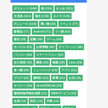
ガジェット
(244)
猫
(216)
まとめ
(161)
文房具
(161)
週次
(138)
カメラ
(119)
ITニュース
(110)
買い物
(83)
イベント
(77)
新製品
(77)
Android
(71)
うつ病
(63)
場所
(59)
読書
(59)
ゲーム
(54)
モバイル
(53)
お得情報
(49)
ライフハック
(48)
パソコン
(46)
スマートフォン
(41)
自己啓発
(38)
開発
(36)
雑感
(28)
Java
(26)
食べ物
(26)
ミュージック
(24)
アプリ
(22)
ブログ
(22)
腕時計
(22)
家電
(21)
お店
(18)
セミナー
(18)
JavaSE8Gold
(16)
睡眠時無呼吸症候群
(13)
WEBサービス
(12)
企画
(12)
防災
(12)
手帳
(10)