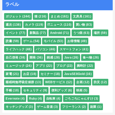
ラベル
ガジェット
(244)
猫
(216)
まとめ
(161)
文房具
(161)
週次
(138)
カメラ
(119)
ITニュース
(110)
買い物
(83)
イベント
(77)
新製品
(77)
Android
(71)
うつ病
(63)
場所
(59)
読書
(59)
ゲーム
(54)
モバイル
(53)
お得情報
(49)
ライフハック
(48)
パソコン
(46)
スマートフォン
(41)
自己啓発
(38)
開発
(36)
雑感
(28)
Java
(26)
食べ物
(26)
ミュージック
(24)
アプリ
(22)
ブログ
(22)
腕時計
(22)
家電
(21)
お店
(18)
セミナー
(18)
JavaSE8Gold
(16)
睡眠時無呼吸症候群
(13)
WEBサービス
(12)
企画
(12)
防災
(12)
手帳
(10)
セキュリティ
(9)
便利グッズ
(6)
映画
(5)
Evernote
(4)
Ruby
(4)
自転車
(4)
ごろごろにゃんすけ
(3)
キッチングッズ
(3)
ゲーム音楽
(3)
フリーランス
(2)
副業
(1)