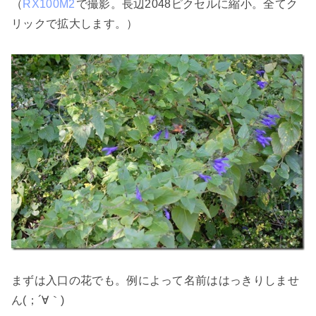
（
RX100M2
で撮影。長辺2048ピクセルに縮小。全てク
リックで拡大します。）
まずは入口の花でも。例によって名前ははっきりしませ
ん(；´∀｀)