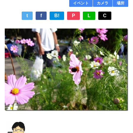
イベント
カメラ
場所
t
f
B!
P
L
C