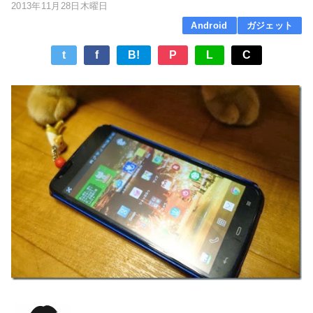
2013年11月28日木曜日
Android
ガジェット
t
f
B!
P
L
C