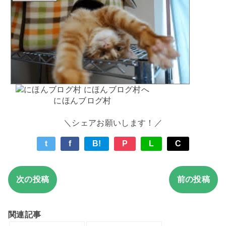
にほんブログ村
＼シェアお願いします！／
t
f
B!
P
L
C
次の投稿
前の投稿
関連記事