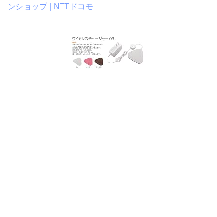
ンショップ | NTTドコモ
[
d
o
c
o
o
]