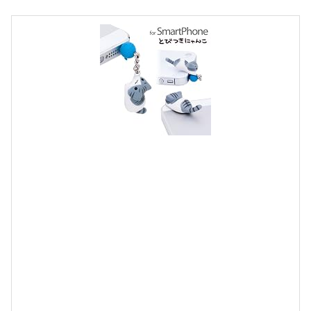
i
t
t
e
r