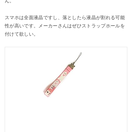
ん。
スマホは全面液晶ですし、落としたら液晶が割れる可能
性が高いです。メーカーさんはぜひストラップホールを
付けて欲しい。
J
e
t
o
y
c
h
o
o
c
h
o
o