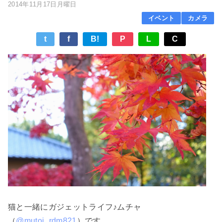
2014年11月17日月曜日
イベント
カメラ
t
f
B!
P
L
C
猫と一緒にガジェットライフ♪ムチャ
（
@mutoj_rdm821
）です。