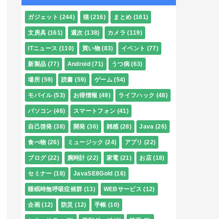
ガジェット
(244)
猫
(216)
まとめ
(161)
文房具
(161)
週次
(138)
カメラ
(119)
ITニュース
(110)
買い物
(83)
イベント
(77)
新製品
(77)
Android
(71)
うつ病
(63)
場所
(59)
読書
(59)
ゲーム
(54)
モバイル
(53)
お得情報
(49)
ライフハック
(48)
パソコン
(46)
スマートフォン
(41)
自己啓発
(38)
開発
(36)
雑感
(28)
Java
(26)
食べ物
(26)
ミュージック
(24)
アプリ
(22)
ブログ
(22)
腕時計
(22)
家電
(21)
お店
(18)
セミナー
(18)
JavaSE8Gold
(16)
睡眠時無呼吸症候群
(13)
WEBサービス
(12)
企画
(12)
防災
(12)
手帳
(10)