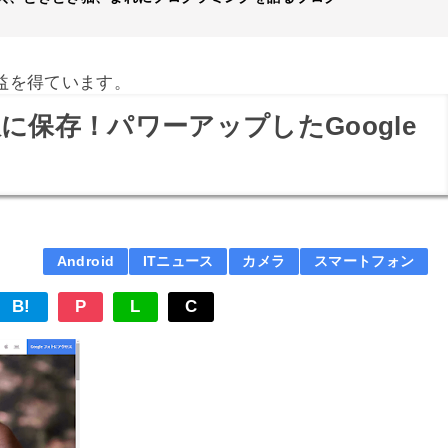
益を得ています。
保存！パワーアップしたGoogle
Android
ITニュース
カメラ
スマートフォン
B!
P
L
C