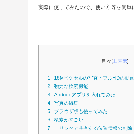
実際に使ってみたので、使い方等を簡単
目次
[
非表示
]
1.
16Mピクセルの写真・フルHDの動
2.
強力な検索機能
3.
Androidアプリを入れてみた
4.
写真の編集
5.
ブラウザ版も使ってみた
6.
検索がすごい！
7.
「リンクで共有する位置情報の削除