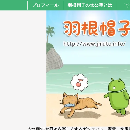
プロフィール
羽根帽子の太公望とは
「
うつ病SEが日々を楽しくするガジェット、家電、文房