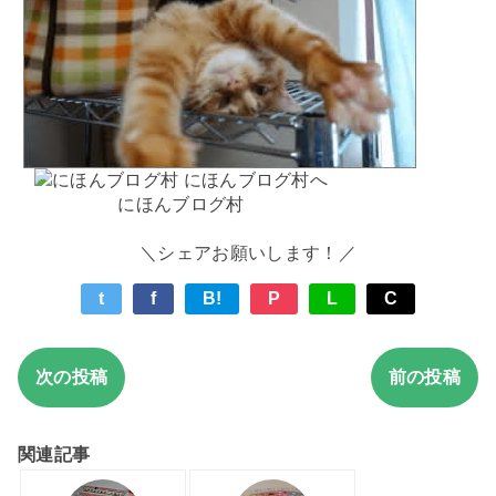
にほんブログ村
＼シェアお願いします！／
t
f
B!
P
L
C
次の投稿
前の投稿
関連記事