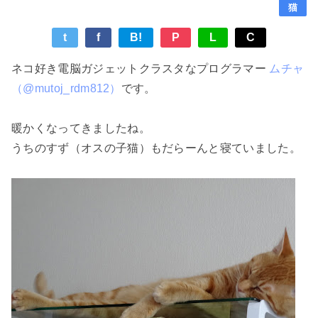
猫
t
f
B!
P
L
C
ネコ好き電脳ガジェットクラスタなプログラマー
ムチャ
（@mutoj_rdm812）
です。
暖かくなってきましたね。
うちのすず（オスの子猫）もだらーんと寝ていました。