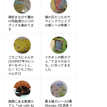
猫好きなので魔女
猫の日だったので
の宅急便のジジの
マインドウェイブ
グッズを集めてま
の猫シール特集！
す
ごろごろにゃんす
イチオシの猫カフ
けの2017年カレン
ェ「てまりのおう
ダーをゲットし
ち」に行ってきま
た！ #ごろごろに
した
ゃんすけ
姫路にある黒猫カ
夏＆猫のシール2選
フェ『cat cafe ね
#bungu #文房具 #