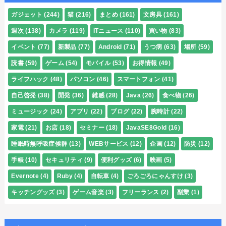
ガジェット
(244)
猫
(216)
まとめ
(161)
文房具
(161)
週次
(138)
カメラ
(119)
ITニュース
(110)
買い物
(83)
イベント
(77)
新製品
(77)
Android
(71)
うつ病
(63)
場所
(59)
読書
(59)
ゲーム
(54)
モバイル
(53)
お得情報
(49)
ライフハック
(48)
パソコン
(46)
スマートフォン
(41)
自己啓発
(38)
開発
(36)
雑感
(28)
Java
(26)
食べ物
(26)
ミュージック
(24)
アプリ
(22)
ブログ
(22)
腕時計
(22)
家電
(21)
お店
(18)
セミナー
(18)
JavaSE8Gold
(16)
睡眠時無呼吸症候群
(13)
WEBサービス
(12)
企画
(12)
防災
(12)
手帳
(10)
セキュリティ
(9)
便利グッズ
(6)
映画
(5)
Evernote
(4)
Ruby
(4)
自転車
(4)
ごろごろにゃんすけ
(3)
キッチングッズ
(3)
ゲーム音楽
(3)
フリーランス
(2)
副業
(1)