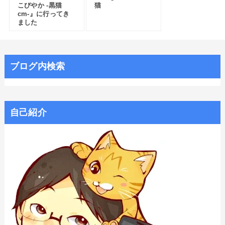
こびやか -黒猫
猫
cm-』に行ってき
ました
ブログ内検索
自己紹介