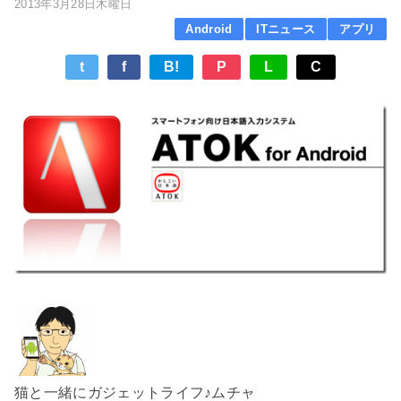
2013年3月28日木曜日
Android
ITニュース
アプリ
t
f
B!
P
L
C
猫と一緒にガジェットライフ♪ムチャ