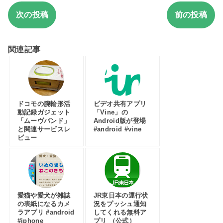
次の投稿
前の投稿
関連記事
ドコモの腕輪形活
ビデオ共有アプリ
動記録ガジェット
「Vine」の
「ムーヴバンド」
Android版が登場
と関連サービスレ
#android #vine
ビュー
愛猫や愛犬が雑誌
JR東日本の運行状
の表紙になるカメ
況をプッシュ通知
ラアプリ #android
してくれる無料ア
#iphone
プリ （公式）