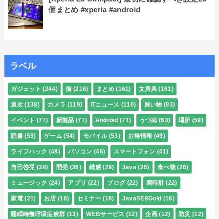
個まとめ #xperia #android
ラベル
ガジェット
(244)
猫
(216)
まとめ
(161)
文房具
(161)
週次
(138)
カメラ
(119)
ITニュース
(110)
買い物
(83)
イベント
(77)
新製品
(77)
Android
(71)
うつ病
(63)
場所
(59)
読書
(59)
ゲーム
(54)
モバイル
(53)
お得情報
(49)
ライフハック
(48)
パソコン
(46)
スマートフォン
(41)
自己啓発
(38)
開発
(36)
雑感
(28)
Java
(26)
食べ物
(26)
ミュージック
(24)
アプリ
(22)
ブログ
(22)
腕時計
(22)
家電
(21)
お店
(18)
セミナー
(18)
JavaSE8Gold
(16)
睡眠時無呼吸症候群
(13)
WEBサービス
(12)
企画
(12)
防災
(12)