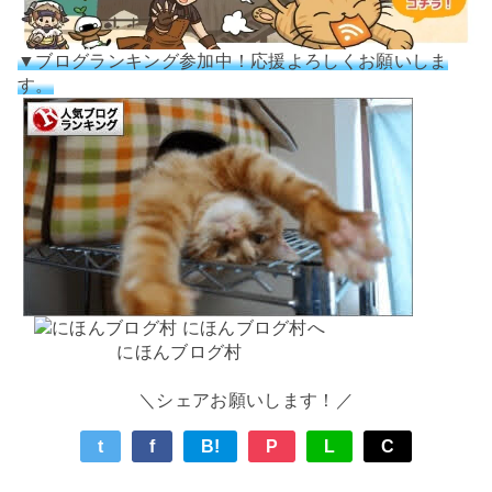
▼ブログランキング参加中！応援よろしくお願いしま
す。
にほんブログ村
＼シェアお願いします！／
t
f
B!
P
L
C