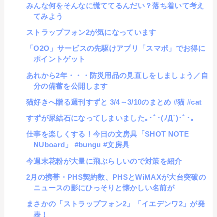
みんな何をそんなに慌ててるんだい？落ち着いて考え
てみよう
ストラップフォン2が気になっています
「O2O」サービスの先駆けアプリ「スマポ」でお得に
ポイントゲット
あれから2年・・・防災用品の見直しをしましょう／自
分の備蓄を公開します
猫好きへ贈る週刊すずと 3/4～3/10のまとめ #猫 #cat
すずが尿結石になってしまいました｡･ﾟ･(ﾉД`)･ﾟ･｡
仕事を楽しくする！今日の文房具「SHOT NOTE
NUboard」 #bungu #文房具
今週末花粉が大量に飛ぶらしいので対策を紹介
2月の携帯・PHS契約数、PHSとWiMAXが大台突破の
ニュースの影にひっそりと懐かしい名前が
まさかの「ストラップフォン2」「イエデンワ2」が発
表！