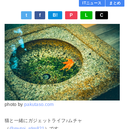
ITニュース
まとめ
t
f
B!
P
L
C
photo by
pakutaso.com
猫と一緒にガジェットライフ♪ムチャ
（
@mutoj_rdm821
）です。