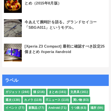
とめ（2015年8月版）
今あえて腕時計を語る。グランドセイコー
「SBGA011」というモデル。
[Xperia Z3 Compact] 最初に確認すべき設定25
個まとめ #xperia #android
ラベル
ガジェット
(244)
猫
(216)
まとめ
(161)
文房具
(161)
週次
(138)
カメラ
(119)
ITニュース
(110)
買い物
(83)
イベント
(77)
新製品
(77)
Android
(71)
うつ病
(63)
場所
(59)