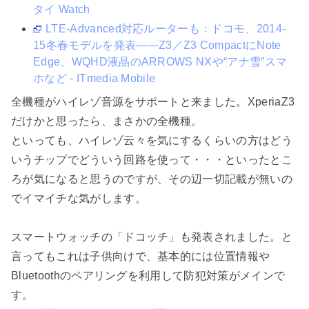
タイ Watch
LTE-Advanced対応ルーターも：ドコモ、2014-
15冬春モデルを発表――Z3／Z3 CompactにNote
Edge、WQHD液晶のARROWS NXや“アナ雪”スマ
ホなど - ITmedia Mobile
全機種がハイレゾ音源をサポートと来ました。XperiaZ3
だけかと思ったら、まさかの全機種。
といっても、ハイレゾ云々を気にするくらいの方はどう
いうチップでどういう回路を使って・・・といったとこ
ろが気になると思うのですが、その辺一切記載が無いの
でイマイチな気がします。
スマートウォッチの「ドコッチ」も発表されました。と
言ってもこれは子供向けで、基本的には位置情報や
Bluetoothのペアリングを利用して防犯対策がメインで
す。