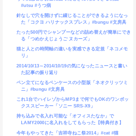
#utsu #うつ病
針なしで穴を開けずに綴じることができるようになっ
た「コクヨ ハリナックスプレス」#bungu #文房具
たった500円でシャンプーなどの詰め替えが簡単にでき
る「つめかえじょうご ヌカーズ」
猫と人との時間軸の違いを実感できる定規「ネコメモ
リ」
2014/10/13～2014/10/19の気になったニュースと書い
た記事の振り返り
ペン立てになるペンケースの小型版「ネオクリッツミ
ニ」#bungu #文房具
これ1台でハイレゾからMP3まで何でもOKのワンボッ
クススピーカー「ソニー SRS-X9」
持ち込みで名入れ可能な「オフィスたなか」で
LAMY2000に名入れをしてもらった【特典付き】
今年もやってきた「吉祥寺ねこ祭2014」#cat #猫