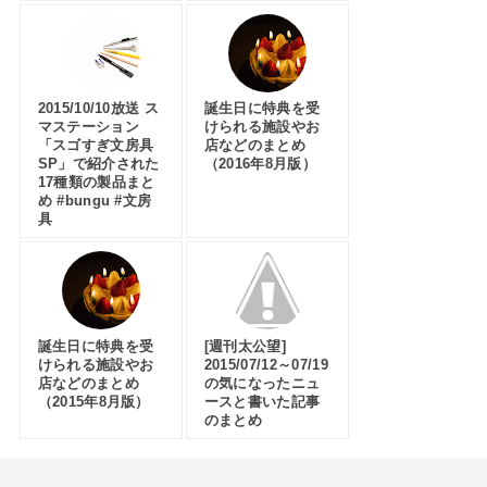
2015/10/10放送 ス
誕生日に特典を受
マステーション
けられる施設やお
「スゴすぎ文房具
店などのまとめ
SP」で紹介された
（2016年8月版）
17種類の製品まと
め #bungu #文房
具
誕生日に特典を受
[週刊太公望]
けられる施設やお
2015/07/12～07/19
店などのまとめ
の気になったニュ
（2015年8月版）
ースと書いた記事
のまとめ