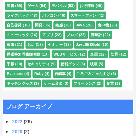
読書
(59)
ゲーム
(54)
モバイル
(53)
お得情報
(49)
ライフハック
(48)
パソコン
(46)
スマートフォン
(41)
自己啓発
(38)
開発
(36)
雑感
(28)
Java
(26)
食べ物
(26)
ミュージック
(24)
アプリ
(22)
ブログ
(22)
腕時計
(22)
家電
(21)
お店
(18)
セミナー
(18)
JavaSE8Gold
(16)
睡眠時無呼吸症候群
(13)
WEBサービス
(12)
企画
(12)
防災
(12)
手帳
(10)
セキュリティ
(9)
便利グッズ
(6)
映画
(5)
Evernote
(4)
Ruby
(4)
自転車
(4)
ごろごろにゃんすけ
(3)
キッチングッズ
(3)
ゲーム音楽
(3)
フリーランス
(2)
副業
(1)
ブログ アーカイブ
►
2022
(29)
►
2020
(2)