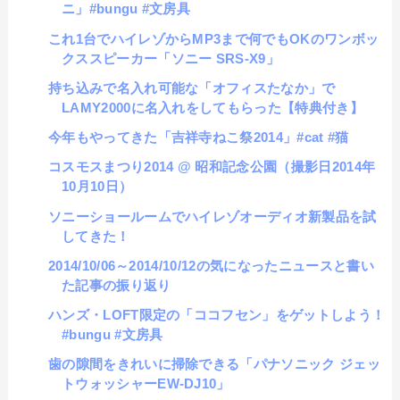
ニ」#bungu #文房具
これ1台でハイレゾからMP3まで何でもOKのワンボッ
クススピーカー「ソニー SRS-X9」
持ち込みで名入れ可能な「オフィスたなか」で
LAMY2000に名入れをしてもらった【特典付き】
今年もやってきた「吉祥寺ねこ祭2014」#cat #猫
コスモスまつり2014 @ 昭和記念公園（撮影日2014年
10月10日）
ソニーショールームでハイレゾオーディオ新製品を試
してきた！
2014/10/06～2014/10/12の気になったニュースと書い
た記事の振り返り
ハンズ・LOFT限定の「ココフセン」をゲットしよう！
#bungu #文房具
歯の隙間をきれいに掃除できる「パナソニック ジェッ
トウォッシャーEW-DJ10」