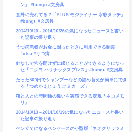
ン」 #bungu #文房具
意外に売れてる？「PLUS モジライナー 水彩タッチ」
#bungu #文房具
2014/10/20～2014/10/26の気になったニュースと書い
た記事の振り返り
うつ病患者がお金に困ったときに利用できる制度
#utsu #うつ病
針なしで穴を開けずに綴じることができるようになっ
た「コクヨ ハリナックスプレス」#bungu #文房具
たった500円でシャンプーなどの詰め替えが簡単にでき
る「つめかえじょうご ヌカーズ」
猫と人との時間軸の違いを実感できる定規「ネコメモ
リ」
2014/10/13～2014/10/19の気になったニュースと書い
た記事の振り返り
ペン立てになるペンケースの小型版「ネオクリッツミ