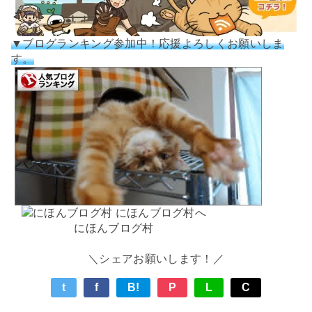
▼ブログランキング参加中！応援よろしくお願いしま
す。
にほんブログ村
＼シェアお願いします！／
t
f
B!
P
L
C