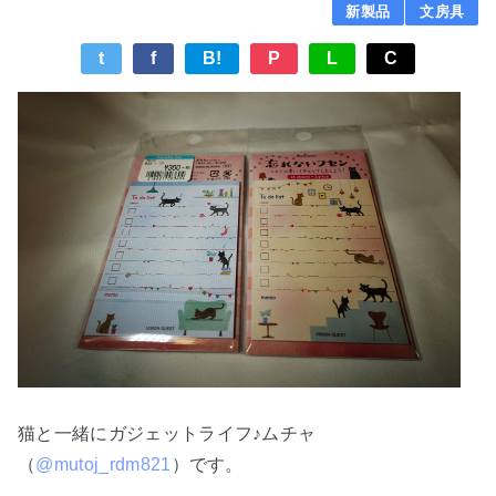
新製品
文房具
t
f
B!
P
L
C
猫と一緒にガジェットライフ♪ムチャ
（
@mutoj_rdm821
）です。