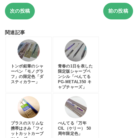
次の投稿
前の投稿
関連記事
トンボ鉛筆のシャ
青春の1日を表した
ーペン「モノグラ
限定版シャープペ
フ」の限定色「ダ
ンシル「ぺんてる
スティカラー」
PG-METAL350 キ
ャプチャーズ」
プラスのスリムな
ぺんてる「万年
携帯はさみ「フィ
CIL（ケリー） 50
ットカットカーブ
周年限定色」