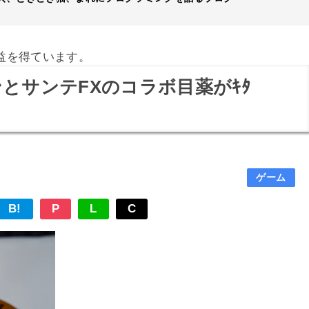
益を得ています。
とサンテFXのコラボ目薬がｷﾀ
ゲーム
B!
P
L
C