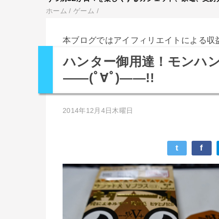
ホーム
/
ゲーム
/
本ブログではアイフィリエイトによる収
ハンター御用達！モンハン
――(ﾟ∀ﾟ)――!!
2014年12月4日木曜日
t
f