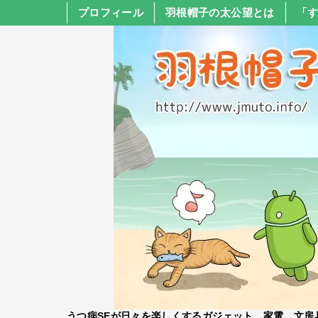
プロフィール
羽根帽子の太公望とは
「
うつ病SEが日々を楽しくするガジェット、家電、文房