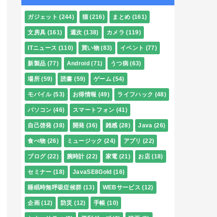
ガジェット
(244)
猫
(216)
まとめ
(161)
文房具
(161)
週次
(138)
カメラ
(119)
ITニュース
(110)
買い物
(83)
イベント
(77)
新製品
(77)
Android
(71)
うつ病
(63)
場所
(59)
読書
(59)
ゲーム
(54)
モバイル
(53)
お得情報
(49)
ライフハック
(48)
パソコン
(46)
スマートフォン
(41)
自己啓発
(38)
開発
(36)
雑感
(28)
Java
(26)
食べ物
(26)
ミュージック
(24)
アプリ
(22)
ブログ
(22)
腕時計
(22)
家電
(21)
お店
(18)
セミナー
(18)
JavaSE8Gold
(16)
睡眠時無呼吸症候群
(13)
WEBサービス
(12)
企画
(12)
防災
(12)
手帳
(10)