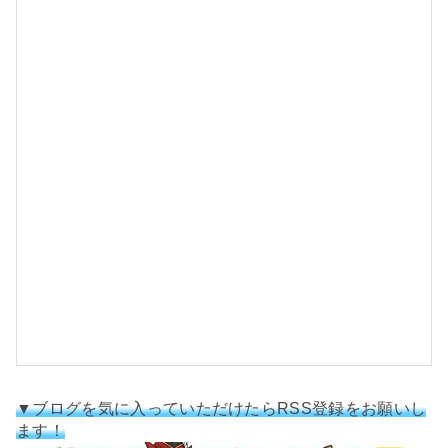
7
p
o
s
t
e
d
w
i
t
h
▼ブログを気に入っていただけたらRSS登録をお願いし
ます！