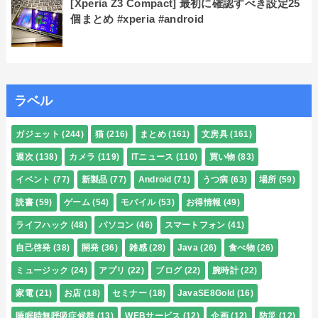
[Xperia Z3 Compact] 最初に確認すべき設定25
個まとめ #xperia #android
ラベル
ガジェット
(244)
猫
(216)
まとめ
(161)
文房具
(161)
週次
(138)
カメラ
(119)
ITニュース
(110)
買い物
(83)
イベント
(77)
新製品
(77)
Android
(71)
うつ病
(63)
場所
(59)
読書
(59)
ゲーム
(54)
モバイル
(53)
お得情報
(49)
ライフハック
(48)
パソコン
(46)
スマートフォン
(41)
自己啓発
(38)
開発
(36)
雑感
(28)
Java
(26)
食べ物
(26)
ミュージック
(24)
アプリ
(22)
ブログ
(22)
腕時計
(22)
家電
(21)
お店
(18)
セミナー
(18)
JavaSE8Gold
(16)
睡眠時無呼吸症候群
(13)
WEBサービス
(12)
企画
(12)
防災
(12)