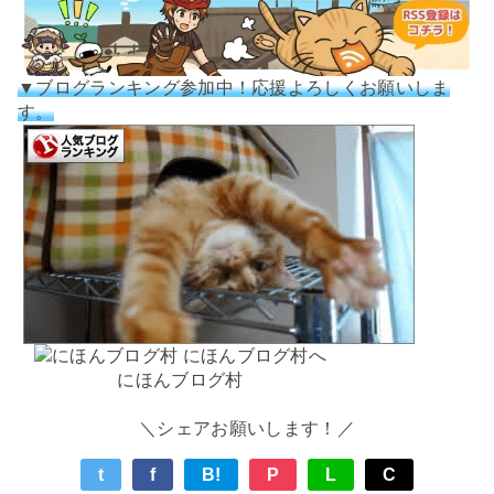
▼ブログランキング参加中！応援よろしくお願いしま
す。
にほんブログ村
＼シェアお願いします！／
t
f
B!
P
L
C