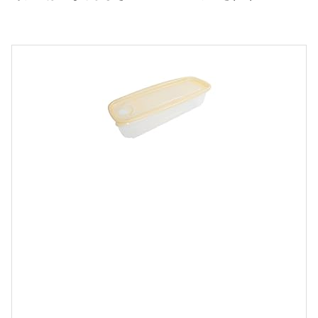
1
.
2
L
-
6
2
p
o
s
t
e
d
w
i