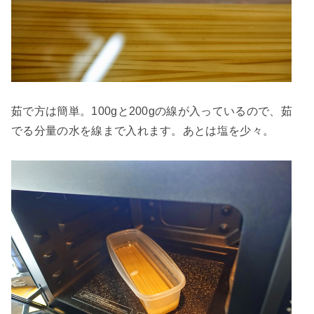
茹で方は簡単。100gと200gの線が入っているので、茹
でる分量の水を線まで入れます。あとは塩を少々。