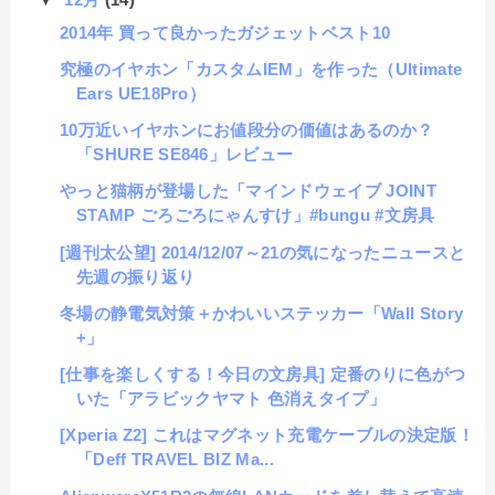
2014年 買って良かったガジェットベスト10
究極のイヤホン「カスタムIEM」を作った（Ultimate
Ears UE18Pro）
10万近いイヤホンにお値段分の価値はあるのか？
「SHURE SE846」レビュー
やっと猫柄が登場した「マインドウェイブ JOINT
STAMP ごろごろにゃんすけ」#bungu #文房具
[週刊太公望] 2014/12/07～21の気になったニュースと
先週の振り返り
冬場の静電気対策＋かわいいステッカー「Wall Story
+」
[仕事を楽しくする！今日の文房具] 定番のりに色がつ
いた「アラビックヤマト 色消えタイプ」
[Xperia Z2] これはマグネット充電ケーブルの決定版！
「Deff TRAVEL BIZ Ma...