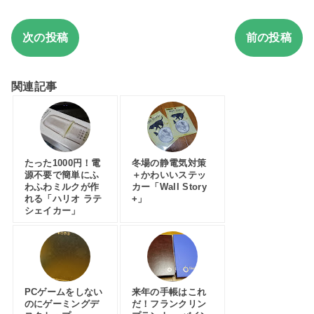
次の投稿
前の投稿
関連記事
たった1000円！電
冬場の静電気対策
源不要で簡単にふ
＋かわいいステッ
わふわミルクが作
カー「Wall Story
れる「ハリオ ラテ
+」
シェイカー」
PCゲームをしない
来年の手帳はこれ
のにゲーミングデ
だ！フランクリン