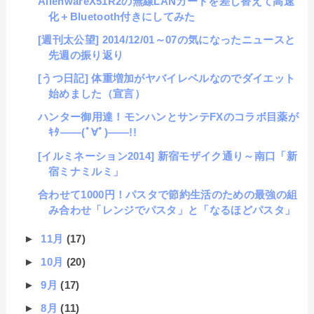
AlienwareX51R2の無線LANカードを差し替えて高速
化＋Bluetooth付きにしてみた
[週刊太公望] 2014/12/01～07の気になったニュースと
先週の振り返り
[うつ日記] 体重増加がヤバイレベルなのでダイエット
始めました（宣言）
ハンター御用達！モンハンとサンテFXのコラボ目薬が
ｷﾀ――(ﾟ∀ﾟ)――!!
[イルミネーション2014] 新宿モザイク通り～南口「新
宿ミナミルミ」
合わせて1000円！パスタで節約生活のための最強の組
み合わせ「レンジでパスタ」と「なるほどパスタ」
►
11月
(17)
►
10月
(20)
►
9月
(17)
►
8月
(11)