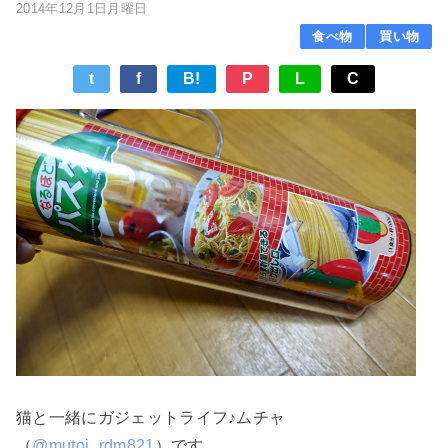
2014年12月1日月曜日
食べ物
買い物
t
f
B!
P
L
C
猫と一緒にガジェットライフ♪ムチャ
（
@mutoj_rdm821
）です。