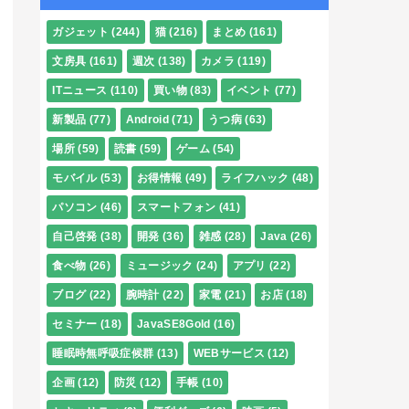
ガジェット
(244)
猫
(216)
まとめ
(161)
文房具
(161)
週次
(138)
カメラ
(119)
ITニュース
(110)
買い物
(83)
イベント
(77)
新製品
(77)
Android
(71)
うつ病
(63)
場所
(59)
読書
(59)
ゲーム
(54)
モバイル
(53)
お得情報
(49)
ライフハック
(48)
パソコン
(46)
スマートフォン
(41)
自己啓発
(38)
開発
(36)
雑感
(28)
Java
(26)
食べ物
(26)
ミュージック
(24)
アプリ
(22)
ブログ
(22)
腕時計
(22)
家電
(21)
お店
(18)
セミナー
(18)
JavaSE8Gold
(16)
睡眠時無呼吸症候群
(13)
WEBサービス
(12)
企画
(12)
防災
(12)
手帳
(10)