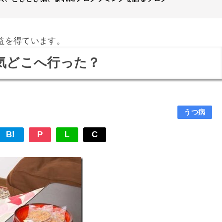
益を得ています。
 やる気どこへ行った？
うつ病
B!
P
L
C