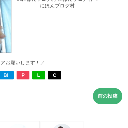
にほんブログ村
ェアお願いします！／
B!
P
L
C
前の投稿