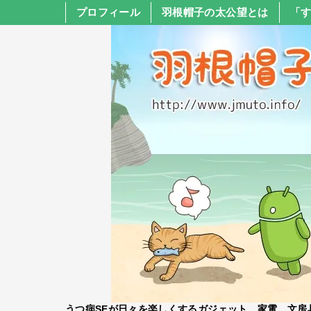
プロフィール
羽根帽子の太公望とは
「
うつ病SEが日々を楽しくするガジェット、家電、文房