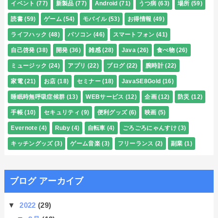
イベント
(77)
新製品
(77)
Android
(71)
うつ病
(63)
場所
(59)
読書
(59)
ゲーム
(54)
モバイル
(53)
お得情報
(49)
ライフハック
(48)
パソコン
(46)
スマートフォン
(41)
自己啓発
(38)
開発
(36)
雑感
(28)
Java
(26)
食べ物
(26)
ミュージック
(24)
アプリ
(22)
ブログ
(22)
腕時計
(22)
家電
(21)
お店
(18)
セミナー
(18)
JavaSE8Gold
(16)
睡眠時無呼吸症候群
(13)
WEBサービス
(12)
企画
(12)
防災
(12)
手帳
(10)
セキュリティ
(9)
便利グッズ
(6)
映画
(5)
Evernote
(4)
Ruby
(4)
自転車
(4)
ごろごろにゃんすけ
(3)
キッチングッズ
(3)
ゲーム音楽
(3)
フリーランス
(2)
副業
(1)
ブログ アーカイブ
▼
2022
(29)