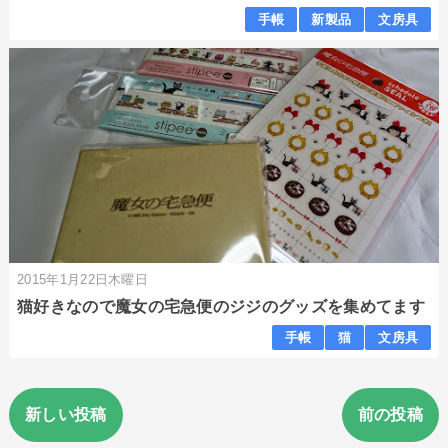
手帳
新製品
文房具
2015年1月22日木曜日
猫好きなので魔女の宅急便のジジのグッズを集めてます
手帳
猫
文房具
新しい投稿
前の投稿