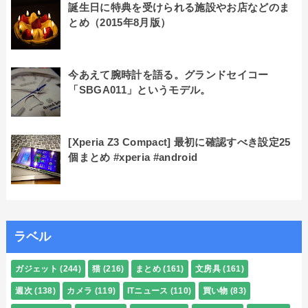
誕生日に特典を受けられる施設やお店などのま
とめ（2015年8月版）
今あえて腕時計を語る。グランドセイコー
「SBGA011」というモデル。
[Xperia Z3 Compact] 最初に確認すべき設定25
個まとめ #xperia #android
ラベル
ガジェット
(244)
猫
(216)
まとめ
(161)
文房具
(161)
週次
(138)
カメラ
(119)
ITニュース
(110)
買い物
(83)