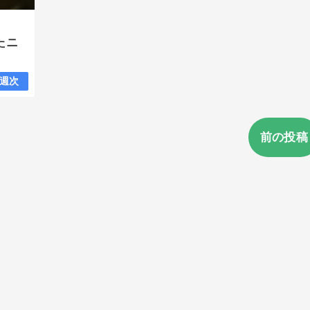
ったニ
週次
前の投稿