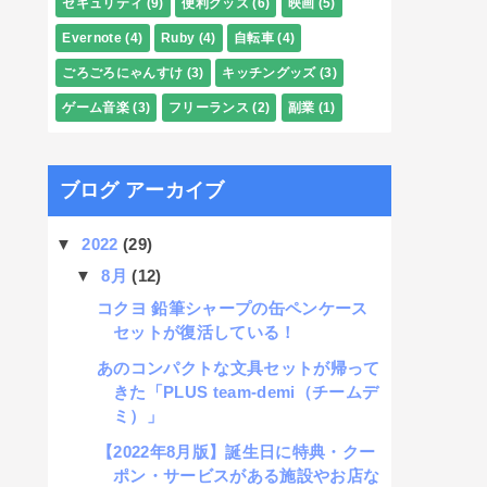
セキュリティ
(9)
便利グッズ
(6)
映画
(5)
Evernote
(4)
Ruby
(4)
自転車
(4)
ごろごろにゃんすけ
(3)
キッチングッズ
(3)
ゲーム音楽
(3)
フリーランス
(2)
副業
(1)
ブログ アーカイブ
▼
2022
(29)
▼
8月
(12)
コクヨ 鉛筆シャープの缶ペンケース
セットが復活している！
あのコンパクトな文具セットが帰って
きた「PLUS team-demi（チームデ
ミ）」
【2022年8月版】誕生日に特典・クー
ポン・サービスがある施設やお店な