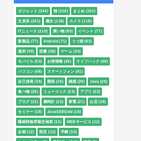
ガジェット
(244)
猫
(216)
まとめ
(161)
文房具
(161)
週次
(138)
カメラ
(119)
ITニュース
(110)
買い物
(83)
イベント
(77)
新製品
(77)
Android
(71)
うつ病
(63)
場所
(59)
読書
(59)
ゲーム
(54)
モバイル
(53)
お得情報
(49)
ライフハック
(48)
パソコン
(46)
スマートフォン
(41)
自己啓発
(38)
開発
(36)
雑感
(28)
Java
(26)
食べ物
(26)
ミュージック
(24)
アプリ
(22)
ブログ
(22)
腕時計
(22)
家電
(21)
お店
(18)
セミナー
(18)
JavaSE8Gold
(16)
睡眠時無呼吸症候群
(13)
WEBサービス
(12)
企画
(12)
防災
(12)
手帳
(10)