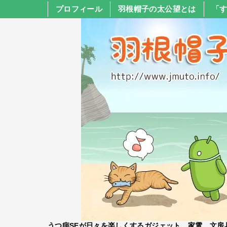
プロフィール
羽根帽子の太公望とは
「
うつ病SEが日々を楽しくするガジェット、家電、文房