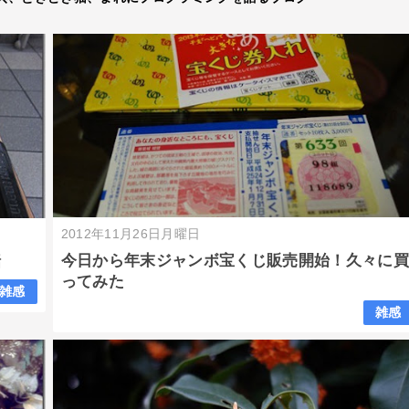
2012年11月26日月曜日
今日から年末ジャンボ宝くじ販売開始！久々に
話
ってみた
雑感
雑感