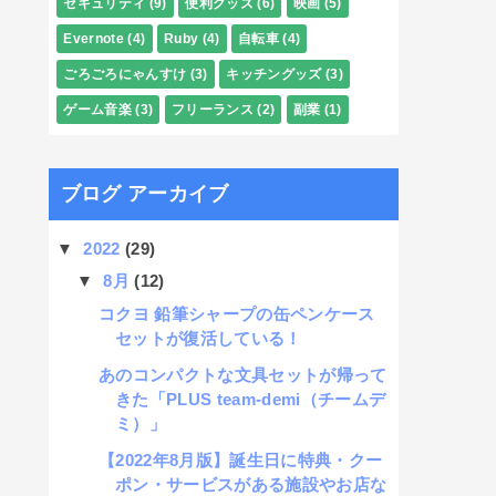
セキュリティ
(9)
便利グッズ
(6)
映画
(5)
Evernote
(4)
Ruby
(4)
自転車
(4)
ごろごろにゃんすけ
(3)
キッチングッズ
(3)
ゲーム音楽
(3)
フリーランス
(2)
副業
(1)
ブログ アーカイブ
▼
2022
(29)
▼
8月
(12)
コクヨ 鉛筆シャープの缶ペンケース
セットが復活している！
あのコンパクトな文具セットが帰って
きた「PLUS team-demi（チームデ
ミ）」
【2022年8月版】誕生日に特典・クー
ポン・サービスがある施設やお店な