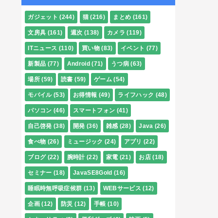
ガジェット
(244)
猫
(216)
まとめ
(161)
文房具
(161)
週次
(138)
カメラ
(119)
ITニュース
(110)
買い物
(83)
イベント
(77)
新製品
(77)
Android
(71)
うつ病
(63)
場所
(59)
読書
(59)
ゲーム
(54)
モバイル
(53)
お得情報
(49)
ライフハック
(48)
パソコン
(46)
スマートフォン
(41)
自己啓発
(38)
開発
(36)
雑感
(28)
Java
(26)
食べ物
(26)
ミュージック
(24)
アプリ
(22)
ブログ
(22)
腕時計
(22)
家電
(21)
お店
(18)
セミナー
(18)
JavaSE8Gold
(16)
睡眠時無呼吸症候群
(13)
WEBサービス
(12)
企画
(12)
防災
(12)
手帳
(10)