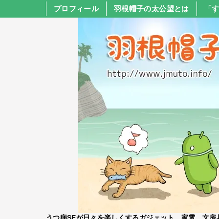
プロフィール
羽根帽子の太公望とは
「
うつ病SEが日々を楽しくするガジェット、家電、文房