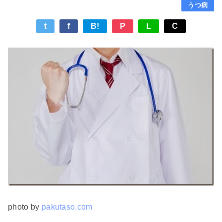
うつ病
t
f
B!
P
L
C
photo by
pakutaso.com