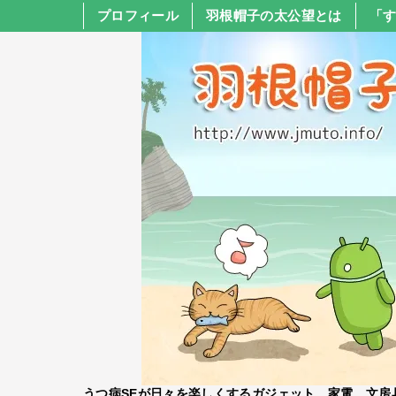
プロフィール
羽根帽子の太公望とは
「
うつ病SEが日々を楽しくするガジェット、家電、文房