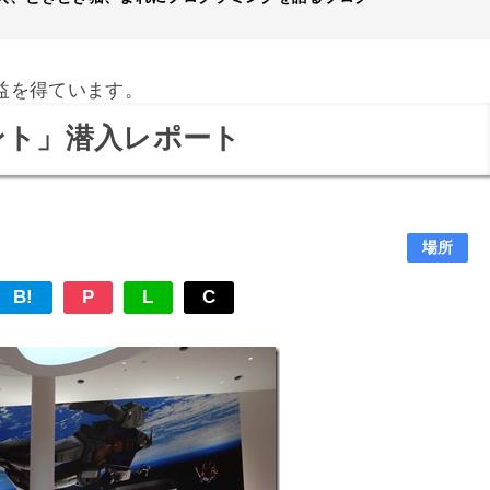
益を得ています。
ント」潜入レポート
場所
B!
P
L
C