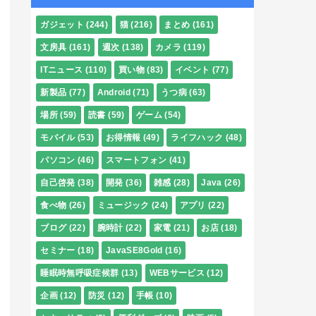
ガジェット
(244)
猫
(216)
まとめ
(161)
文房具
(161)
週次
(138)
カメラ
(119)
ITニュース
(110)
買い物
(83)
イベント
(77)
新製品
(77)
Android
(71)
うつ病
(63)
場所
(59)
読書
(59)
ゲーム
(54)
モバイル
(53)
お得情報
(49)
ライフハック
(48)
パソコン
(46)
スマートフォン
(41)
自己啓発
(38)
開発
(36)
雑感
(28)
Java
(26)
食べ物
(26)
ミュージック
(24)
アプリ
(22)
ブログ
(22)
腕時計
(22)
家電
(21)
お店
(18)
セミナー
(18)
JavaSE8Gold
(16)
睡眠時無呼吸症候群
(13)
WEBサービス
(12)
企画
(12)
防災
(12)
手帳
(10)