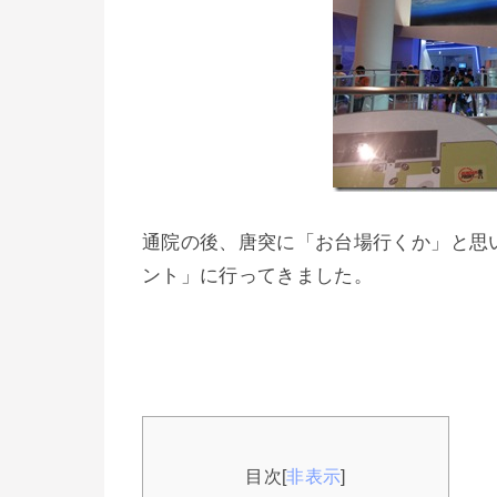
通院の後、唐突に「お台場行くか」と思
ント」に行ってきました。
目次
[
非表示
]