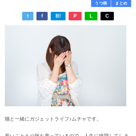
うつ病
まとめ
t
f
B!
P
L
C
猫と一緒にガジェットライフ♪ムチャです。
長いことうつ病を患っているので、人生に絶望してしま