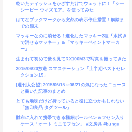
乾いたティッシュをかざすだけでウェットに！「シー
シーピー ウィズモア」を使ってみた
はてなブックマークから突然の表示停止措置！解除ま
での顛末
マッキーなのに消せる！進化したマッキー2種「水拭き
で消せるマッキー」＆「マッキーペイントマーカ
ー」 ...
生まれて初めて蛍を見てRX100M3で写真を撮ってきた
2015/06/20放送 スマステーション「上半期ベストセレ
クション15」
[週刊太公望] 2015/06/15～06/21の気になったニュース
と書いた記事のまとめ
とても地味だけど持っていると役に立つかもしれない
「無印良品 タグツール」
財布に入れて携帯できる極細ボールペン＆フセン入り
ケース「オート ミニモフセン」 #文房具 #bungu