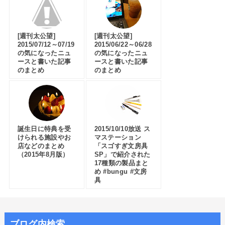
[週刊太公望]
[週刊太公望]
2015/07/12～07/19
2015/06/22～06/28
の気になったニュ
の気になったニュ
ースと書いた記事
ースと書いた記事
のまとめ
のまとめ
誕生日に特典を受
2015/10/10放送 ス
けられる施設やお
マステーション
店などのまとめ
「スゴすぎ文房具
（2015年8月版）
SP」で紹介された
17種類の製品まと
め #bungu #文房
具
ブログ内検索