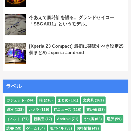
今あえて腕時計を語る。グランドセイコー
「SBGA011」というモデル。
[Xperia Z3 Compact] 最初に確認すべき設定25
個まとめ #xperia #android
ラベル
ガジェット
(244)
猫
(216)
まとめ
(161)
文房具
(161)
週次
(138)
カメラ
(119)
ITニュース
(110)
買い物
(83)
イベント
(77)
新製品
(77)
Android
(71)
うつ病
(63)
場所
(59)
読書
(59)
ゲーム
(54)
モバイル
(53)
お得情報
(49)