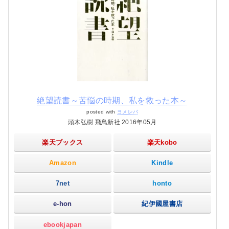
絶望読書～苦悩の時期、私を救った本～
posted with
ヨメレバ
頭木弘樹 飛鳥新社 2016年05月
楽天ブックス
楽天kobo
Amazon
Kindle
7net
honto
e-hon
紀伊國屋書店
ebookjapan