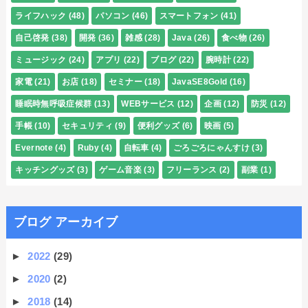
ライフハック
(48)
パソコン
(46)
スマートフォン
(41)
自己啓発
(38)
開発
(36)
雑感
(28)
Java
(26)
食べ物
(26)
ミュージック
(24)
アプリ
(22)
ブログ
(22)
腕時計
(22)
家電
(21)
お店
(18)
セミナー
(18)
JavaSE8Gold
(16)
睡眠時無呼吸症候群
(13)
WEBサービス
(12)
企画
(12)
防災
(12)
手帳
(10)
セキュリティ
(9)
便利グッズ
(6)
映画
(5)
Evernote
(4)
Ruby
(4)
自転車
(4)
ごろごろにゃんすけ
(3)
キッチングッズ
(3)
ゲーム音楽
(3)
フリーランス
(2)
副業
(1)
ブログ アーカイブ
►
2022
(29)
►
2020
(2)
►
2018
(14)