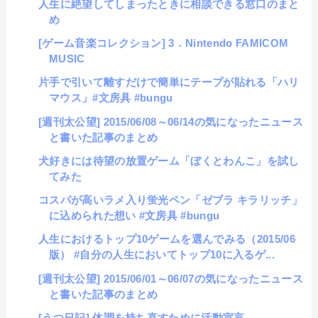
人生に絶望してしまったときに相談できる窓口のまと
め
[ゲーム音楽コレクション] 3．Nintendo FAMICOM
MUSIC
片手で引いて離すだけで簡単にテープが貼れる「ハリ
マウス」#文房具 #bungu
[週刊太公望] 2015/06/08～06/14の気になったニュース
と書いた記事のまとめ
犬好きには待望の放置ゲーム「ぼくとわんこ」を試し
てみた
コスパが高いラメ入り蛍光ペン「ゼブラ キラリッチ」
に込められた想い #文房具 #bungu
人生におけるトップ10ゲームを選んでみる（2015/06
版） #自分の人生においてトップ10に入るゲ...
[週刊太公望] 2015/06/01～06/07の気になったニュース
と書いた記事のまとめ
[うつ日記] 体調を持ち直すために活動宣言