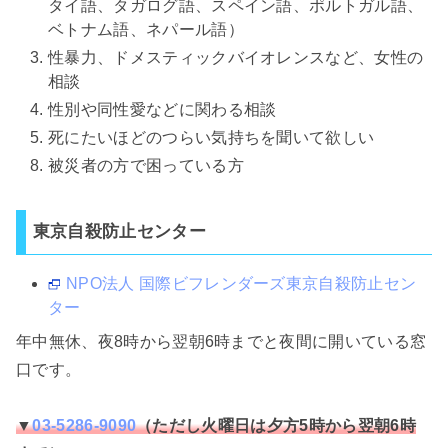
タイ語、タガログ語、スペイン語、ポルトガル語、
ベトナム語、ネパール語）
性暴力、ドメスティックバイオレンスなど、女性の
相談
性別や同性愛などに関わる相談
死にたいほどのつらい気持ちを聞いて欲しい
被災者の方で困っている方
東京自殺防止センター
NPO法人 国際ビフレンダーズ東京自殺防止セン
ター
年中無休、夜8時から翌朝6時までと夜間に開いている窓
口です。
▼
03-5286-9090
（ただし火曜日は夕方5時から翌朝6時