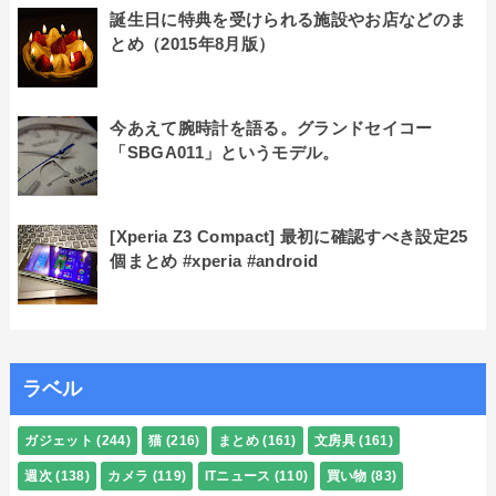
誕生日に特典を受けられる施設やお店などのま
とめ（2015年8月版）
今あえて腕時計を語る。グランドセイコー
「SBGA011」というモデル。
[Xperia Z3 Compact] 最初に確認すべき設定25
個まとめ #xperia #android
ラベル
ガジェット
(244)
猫
(216)
まとめ
(161)
文房具
(161)
週次
(138)
カメラ
(119)
ITニュース
(110)
買い物
(83)