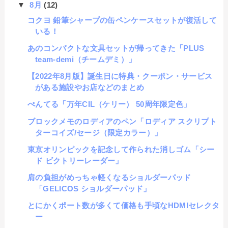
▼
8月
(12)
コクヨ 鉛筆シャープの缶ペンケースセットが復活して
いる！
あのコンパクトな文具セットが帰ってきた「PLUS
team-demi（チームデミ）」
【2022年8月版】誕生日に特典・クーポン・サービス
がある施設やお店などのまとめ
ぺんてる「万年CIL（ケリー） 50周年限定色」
ブロックメモのロディアのペン「ロディア スクリプト
ターコイズ/セージ（限定カラー）」
東京オリンピックを記念して作られた消しゴム「シー
ド ビクトリーレーダー」
肩の負担がめっちゃ軽くなるショルダーパッド
「GELICOS ショルダーパッド」
とにかくポート数が多くて価格も手頃なHDMIセレクタ
ー