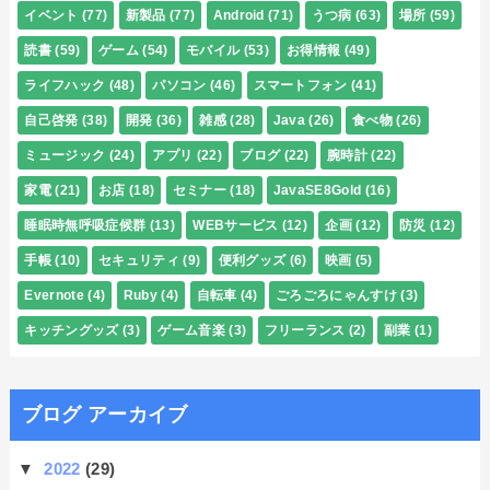
イベント
(77)
新製品
(77)
Android
(71)
うつ病
(63)
場所
(59)
読書
(59)
ゲーム
(54)
モバイル
(53)
お得情報
(49)
ライフハック
(48)
パソコン
(46)
スマートフォン
(41)
自己啓発
(38)
開発
(36)
雑感
(28)
Java
(26)
食べ物
(26)
ミュージック
(24)
アプリ
(22)
ブログ
(22)
腕時計
(22)
家電
(21)
お店
(18)
セミナー
(18)
JavaSE8Gold
(16)
睡眠時無呼吸症候群
(13)
WEBサービス
(12)
企画
(12)
防災
(12)
手帳
(10)
セキュリティ
(9)
便利グッズ
(6)
映画
(5)
Evernote
(4)
Ruby
(4)
自転車
(4)
ごろごろにゃんすけ
(3)
キッチングッズ
(3)
ゲーム音楽
(3)
フリーランス
(2)
副業
(1)
ブログ アーカイブ
▼
2022
(29)