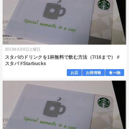
2013年6月8日土曜日
スタバのドリンクを1杯無料で飲む方法（7/16まで） #
スタバ #Starbucks
お店
お得情報
食べ物