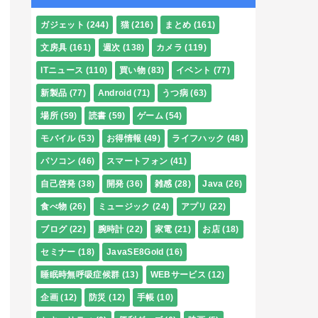
ガジェット
(244)
猫
(216)
まとめ
(161)
文房具
(161)
週次
(138)
カメラ
(119)
ITニュース
(110)
買い物
(83)
イベント
(77)
新製品
(77)
Android
(71)
うつ病
(63)
場所
(59)
読書
(59)
ゲーム
(54)
モバイル
(53)
お得情報
(49)
ライフハック
(48)
パソコン
(46)
スマートフォン
(41)
自己啓発
(38)
開発
(36)
雑感
(28)
Java
(26)
食べ物
(26)
ミュージック
(24)
アプリ
(22)
ブログ
(22)
腕時計
(22)
家電
(21)
お店
(18)
セミナー
(18)
JavaSE8Gold
(16)
睡眠時無呼吸症候群
(13)
WEBサービス
(12)
企画
(12)
防災
(12)
手帳
(10)