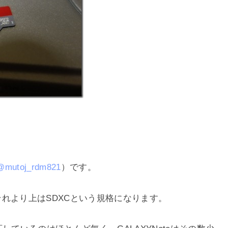
@mutoj_rdm821
）です。
、それより上はSDXCという規格になります。