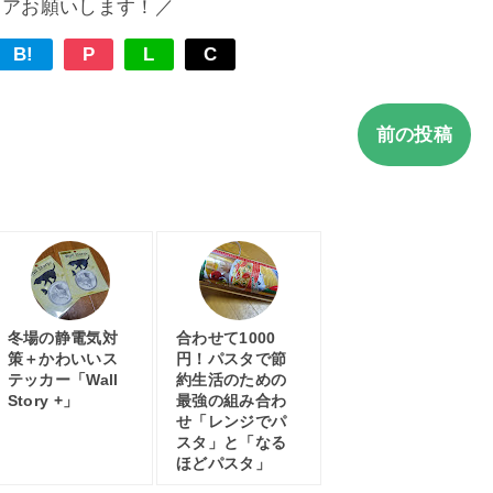
ェアお願いします！／
B!
P
L
C
前の投稿
冬場の静電気対
合わせて1000
策＋かわいいス
円！パスタで節
テッカー「Wall
約生活のための
Story +」
最強の組み合わ
せ「レンジでパ
スタ」と「なる
ほどパスタ」