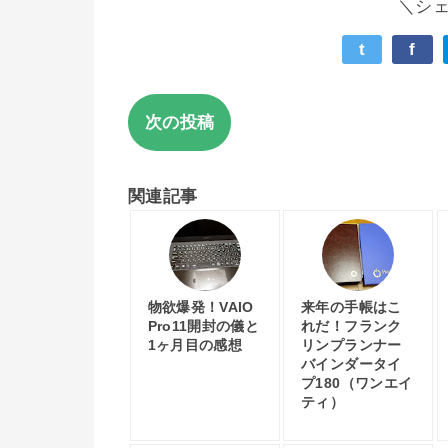
＼シ
t
f
次の投稿
関連記事
物欲爆発！VAIO
来年の手帳はこ
Pro11開封の儀と
れだ！フランク
1ヶ月目の感想
リンプランナー
バインダータイ
プ180（ワンエイ
ティ）