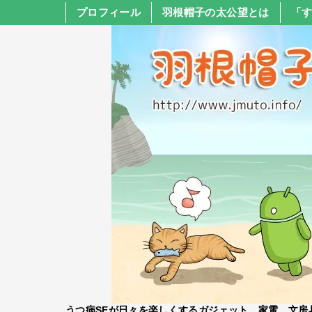
プロフィール
羽根帽子の太公望とは
「
うつ病SEが日々を楽しくするガジェット、家電、文房