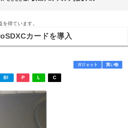
益を得ています。
icroSDXCカードを導入
ガジェット
買い物
B!
P
L
C