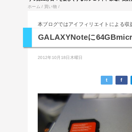
ホーム
/
買い物
/
本ブログではアイフィリエイトによる収
GALAXYNoteに64GBm
2012年10月18日木曜日
t
f