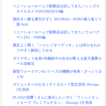
ソニーショールームで新製品を試してきた／レンズス
タイルカメラQX100/QX10編
猫好きへ贈る週刊すずと 2013/9/23～9/29の振り返り #
猫 #cat
ソニーショールームで新製品を試してきた／ウォーク
マンZX1・F880編
最近よく聞く 「ハイレゾオーディオ」とは何かをわか
りやすく解説してみる
ダイヤモンド会員1年継続中の自分が教える楽天優勝セ
ール攻略法
新型ウォークマン6シリーズ14機種が発表！ざっくりま
とめ
ガジェッターの心をくすぐるカード型文房具 #bungu
#文房具
PLUSの逆襲！さらに進化したハサミ「フィットカッ
トカーブ プレミアムチタン」 #bungu #文房具