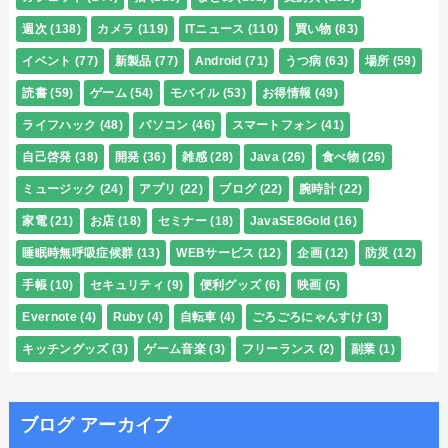
週次
(138)
カメラ
(119)
ITニュース
(110)
買い物
(83)
イベント
(77)
新製品
(77)
Android
(71)
うつ病
(63)
場所
(59)
読書
(59)
ゲーム
(54)
モバイル
(53)
お得情報
(49)
ライフハック
(48)
パソコン
(46)
スマートフォン
(41)
自己啓発
(38)
開発
(36)
雑感
(28)
Java
(26)
食べ物
(26)
ミュージック
(24)
アプリ
(22)
ブログ
(22)
腕時計
(22)
家電
(21)
お店
(18)
セミナー
(18)
JavaSE8Gold
(16)
睡眠時無呼吸症候群
(13)
WEBサービス
(12)
企画
(12)
防災
(12)
手帳
(10)
セキュリティ
(9)
便利グッズ
(6)
映画
(5)
Evernote
(4)
Ruby
(4)
自転車
(4)
ごろごろにゃんすけ
(3)
キッチングッズ
(3)
ゲーム音楽
(3)
フリーランス
(2)
副業
(1)
ブログ アーカイブ