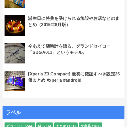
誕生日に特典を受けられる施設やお店などのま
とめ（2015年8月版）
今あえて腕時計を語る。グランドセイコー
「SBGA011」というモデル。
[Xperia Z3 Compact] 最初に確認すべき設定25
個まとめ #xperia #android
ラベル
ガジェット
(244)
猫
(216)
まとめ
(161)
文房具
(161)