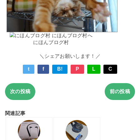
にほんブログ村
＼シェアお願いします！／
t
f
B!
P
L
C
次の投稿
前の投稿
関連記事