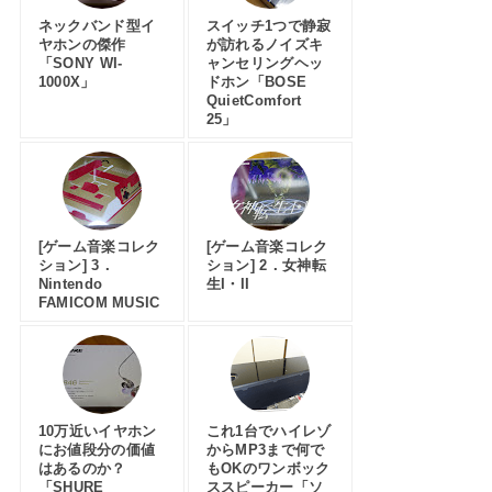
ネックバンド型イ
スイッチ1つで静寂
ヤホンの傑作
が訪れるノイズキ
「SONY WI-
ャンセリングヘッ
1000X」
ドホン「BOSE
QuietComfort
25」
[ゲーム音楽コレク
[ゲーム音楽コレク
ション] 3．
ション] 2．女神転
Nintendo
生I・II
FAMICOM MUSIC
10万近いイヤホン
これ1台でハイレゾ
にお値段分の価値
からMP3まで何で
はあるのか？
もOKのワンボック
「SHURE
ススピーカー「ソ