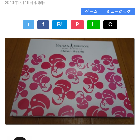
2013年9月18日水曜日
ゲーム
ミュージック
t
f
B!
P
L
C