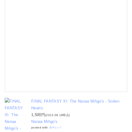
-
0
9
-
1
1
FINAL FANTASY XI: The Nanaa Mihgo's - Stolen
Hearts
1,500円
(2013.09.19時点)
Nanaa Mihgo's
posted with
ポチレバ