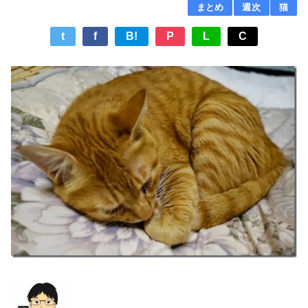
まとめ
週次
猫
t
f
B!
P
L
C