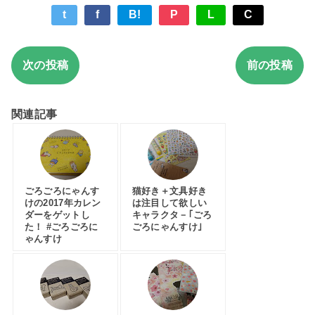
t
f
B!
P
L
C
次の投稿
前の投稿
関連記事
ごろごろにゃんす
猫好き＋文具好き
けの2017年カレン
は注目して欲しい
ダーをゲットし
キャラクタ－｢ごろ
た！ #ごろごろに
ごろにゃんすけ｣
ゃんすけ