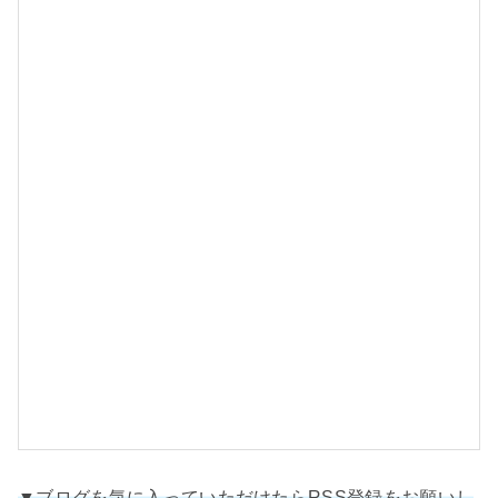
e
d
w
i
t
h
S
o
n
y
▼ブログを気に入っていただけたらRSS登録をお願いし