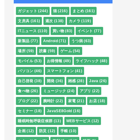
ガジェット
(244)
猫
(216)
まとめ
(161)
文房具
(161)
週次
(138)
カメラ
(119)
ITニュース
(110)
買い物
(83)
イベント
(77)
新製品
(77)
Android
(71)
うつ病
(63)
場所
(59)
読書
(59)
ゲーム
(54)
モバイル
(53)
お得情報
(49)
ライフハック
(48)
パソコン
(46)
スマートフォン
(41)
自己啓発
(38)
開発
(36)
雑感
(28)
Java
(26)
食べ物
(26)
ミュージック
(24)
アプリ
(22)
ブログ
(22)
腕時計
(22)
家電
(21)
お店
(18)
セミナー
(18)
JavaSE8Gold
(16)
睡眠時無呼吸症候群
(13)
WEBサービス
(12)
企画
(12)
防災
(12)
手帳
(10)