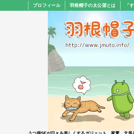
プロフィール
羽根帽子の太公望とは
「
うつ病SEが日々を楽しくするガジェット、家電、文房