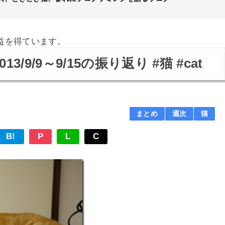
益を得ています。
/9/9～9/15の振り返り #猫 #cat
まとめ
週次
猫
B!
P
L
C