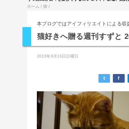
ホーム
/
猫
/
本ブログではアイフィリエイトによる収
猫好きへ贈る週刊すずと 2013
2013年9月15日日曜日
t
f