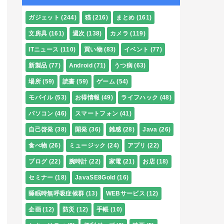
ガジェット
(244)
猫
(216)
まとめ
(161)
文房具
(161)
週次
(138)
カメラ
(119)
ITニュース
(110)
買い物
(83)
イベント
(77)
新製品
(77)
Android
(71)
うつ病
(63)
場所
(59)
読書
(59)
ゲーム
(54)
モバイル
(53)
お得情報
(49)
ライフハック
(48)
パソコン
(46)
スマートフォン
(41)
自己啓発
(38)
開発
(36)
雑感
(28)
Java
(26)
食べ物
(26)
ミュージック
(24)
アプリ
(22)
ブログ
(22)
腕時計
(22)
家電
(21)
お店
(18)
セミナー
(18)
JavaSE8Gold
(16)
睡眠時無呼吸症候群
(13)
WEBサービス
(12)
企画
(12)
防災
(12)
手帳
(10)