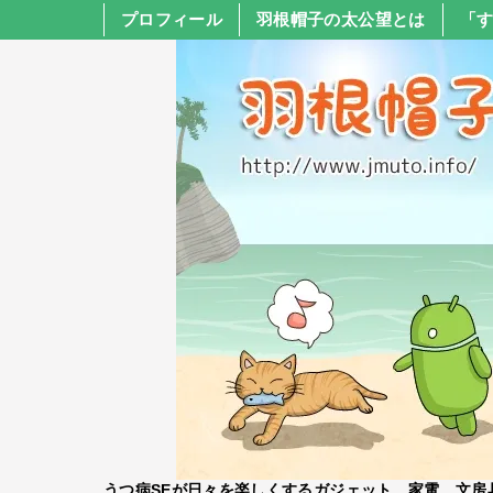
プロフィール
羽根帽子の太公望とは
「
うつ病SEが日々を楽しくするガジェット、家電、文房