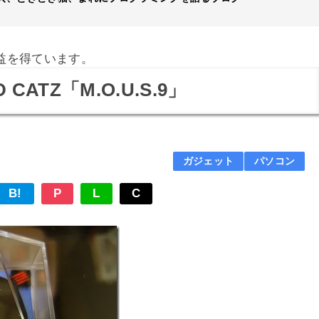
益を得ています。
ATZ「M.O.U.S.9」
ガジェット
パソコン
B!
P
L
C