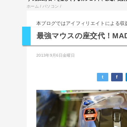
ホーム
/
パソコン
/
本ブログではアイフィリエイトによる収
最強マウスの座交代！MAD C
2013年9月6日金曜日
t
f