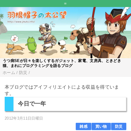
=
うつ病SEが日々を楽しくするガジェット、家電、文房具、ときどき
猫、まれにプログラミングを語るブログ
ホーム
/
防災
/
本ブログではアイフィリエイトによる収益を得ていま
す。
今日で一年
2012年3月11日日曜日
雑感
買い物
防災