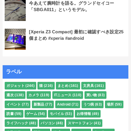
今あえて腕時計を語る。グランドセイコー
「SBGA011」というモデル。
[Xperia Z3 Compact] 最初に確認すべき設定25
個まとめ #xperia #android
ラベル
ガジェット
(244)
猫
(216)
まとめ
(161)
文房具
(161)
週次
(138)
カメラ
(119)
ITニュース
(110)
買い物
(83)
イベント
(77)
新製品
(77)
Android
(71)
うつ病
(63)
場所
(59)
読書
(59)
ゲーム
(54)
モバイル
(53)
お得情報
(49)
ライフハック
(48)
パソコン
(46)
スマートフォン
(41)