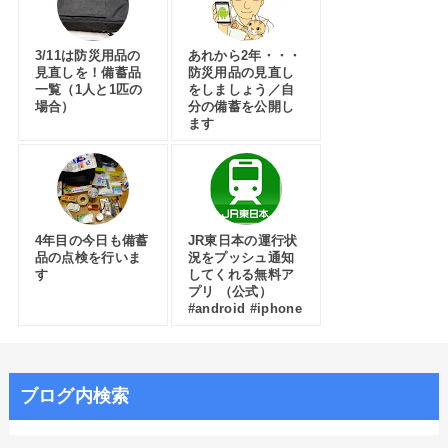
3/11は防災用品の
あれから2年・・・
見直しを！備蓄品
防災用品の見直し
一覧（1人と1匹の
をしましょう／自
場合）
分の備蓄を公開し
ます
4年目の今日も備蓄
JR東日本の運行状
品の点検を行いま
況をプッシュ通知
す
してくれる無料ア
プリ （公式）
#android #iphone
ブログ内検索