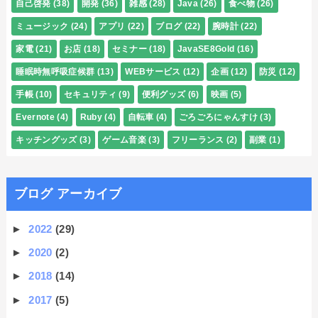
自己啓発
(38)
開発
(36)
雑感
(28)
Java
(26)
食べ物
(26)
ミュージック
(24)
アプリ
(22)
ブログ
(22)
腕時計
(22)
家電
(21)
お店
(18)
セミナー
(18)
JavaSE8Gold
(16)
睡眠時無呼吸症候群
(13)
WEBサービス
(12)
企画
(12)
防災
(12)
手帳
(10)
セキュリティ
(9)
便利グッズ
(6)
映画
(5)
Evernote
(4)
Ruby
(4)
自転車
(4)
ごろごろにゃんすけ
(3)
キッチングッズ
(3)
ゲーム音楽
(3)
フリーランス
(2)
副業
(1)
ブログ アーカイブ
►
2022
(29)
►
2020
(2)
►
2018
(14)
►
2017
(5)