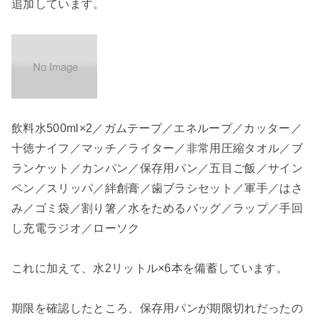
追加しています。
飲料水500ml×2／ガムテープ／エネループ／カッター／
十徳ナイフ／マッチ／ライター／非常用圧縮タオル／ブ
ランケット／カンパン／保存用パン／五目ご飯／サイン
ペン／スリッパ／絆創膏／歯ブラシセット／軍手／はさ
み／ゴミ袋／割り箸／水をためるバッグ／ラップ／手回
し充電ラジオ／ローソク
これに加えて、水2リットル×6本を備蓄しています。
期限を確認したところ、保存用パンが期限切れだったの