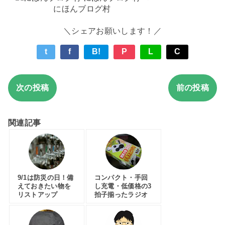
にほんブログ村
＼シェアお願いします！／
t
f
B!
P
L
C
次の投稿
前の投稿
関連記事
9/1は防災の日！備
コンパクト・手回
えておきたい物を
し充電・低価格の3
リストアップ
拍子揃ったラジオ