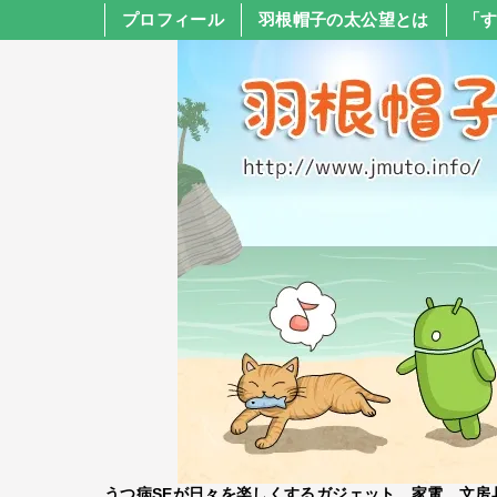
プロフィール
羽根帽子の太公望とは
「
うつ病SEが日々を楽しくするガジェット、家電、文房