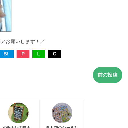
ェアお願いします！／
B!
P
L
C
前の投稿
イチオシの猫カ
夏＆猫のシール2