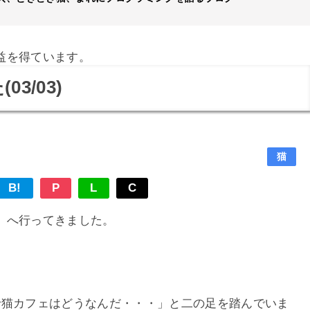
益を得ています。
3/03)
猫
B!
P
L
C
」へ行ってきました。
で猫カフェはどうなんだ・・・」と二の足を踏んでいま