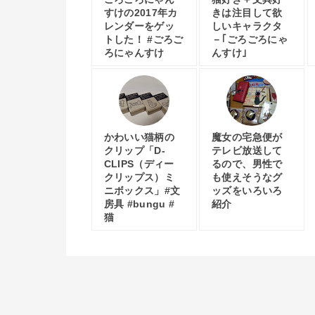
すけの2017年カ
きは注目して欲
レンダーをゲッ
しいキャラクタ
トした！ #ごろご
－｢ごろごろにゃ
ろにゃんすけ
んすけ｣
かわいい猫柄の
魔女の宅急便が
クリップ「D-
テレビ放送して
CLIPS（ディー
るので、男性で
クリップス）ミ
も使えそうなグ
ニボックス」#文
ッズをいろいろ
房具 #bungu #
紹介
猫