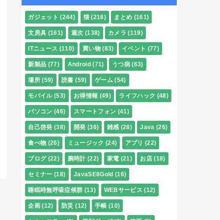
ガジェット
(244)
猫
(216)
まとめ
(161)
文房具
(161)
週次
(138)
カメラ
(119)
ITニュース
(110)
買い物
(83)
イベント
(77)
新製品
(77)
Android
(71)
うつ病
(63)
場所
(59)
読書
(59)
ゲーム
(54)
モバイル
(53)
お得情報
(49)
ライフハック
(48)
パソコン
(46)
スマートフォン
(41)
自己啓発
(38)
開発
(36)
雑感
(28)
Java
(26)
食べ物
(26)
ミュージック
(24)
アプリ
(22)
ブログ
(22)
腕時計
(22)
家電
(21)
お店
(18)
セミナー
(18)
JavaSE8Gold
(16)
睡眠時無呼吸症候群
(13)
WEBサービス
(12)
企画
(12)
防災
(12)
手帳
(10)