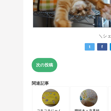
＼シ
t
f
次の投稿
関連記事
ごろごろにゃん
猫好き＋文具好