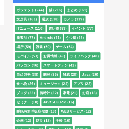
ガジェット
(244)
猫
(216)
まとめ
(161)
文房具
(161)
週次
(138)
カメラ
(119)
ITニュース
(110)
買い物
(83)
イベント
(77)
新製品
(77)
Android
(71)
うつ病
(63)
場所
(59)
読書
(59)
ゲーム
(54)
モバイル
(53)
お得情報
(49)
ライフハック
(48)
パソコン
(46)
スマートフォン
(41)
自己啓発
(38)
開発
(36)
雑感
(28)
Java
(26)
食べ物
(26)
ミュージック
(24)
アプリ
(22)
ブログ
(22)
腕時計
(22)
家電
(21)
お店
(18)
セミナー
(18)
JavaSE8Gold
(16)
睡眠時無呼吸症候群
(13)
WEBサービス
(12)
企画
(12)
防災
(12)
手帳
(10)