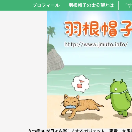
プロフィール
羽根帽子の太公望とは
「
うつ病SEが日々を楽しくするガジェット、家電、文房