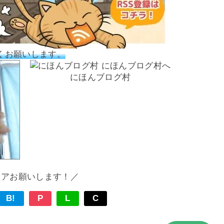
くお願いします。
にほんブログ村
ェアお願いします！／
B!
P
L
C