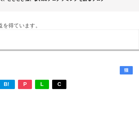
益を得ています。
猫
B!
P
L
C
。