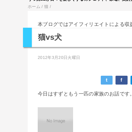
ホーム
/
猫
/
本ブログではアイフィリエイトによる収
猫vs犬
2012年3月20日火曜日
t
f
今日はすずともう一匹の家族のお話です