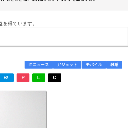
益を得ています。
ITニュース
ガジェット
モバイル
雑感
B!
P
L
C