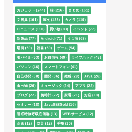
ガジェット
(244)
猫
(216)
まとめ
(161)
文房具
(161)
週次
(138)
カメラ
(119)
ITニュース
(110)
買い物
(83)
イベント
(77)
新製品
(77)
Android
(71)
うつ病
(63)
場所
(59)
読書
(59)
ゲーム
(54)
モバイル
(53)
お得情報
(49)
ライフハック
(48)
パソコン
(46)
スマートフォン
(41)
自己啓発
(38)
開発
(36)
雑感
(28)
Java
(26)
食べ物
(26)
ミュージック
(24)
アプリ
(22)
ブログ
(22)
腕時計
(22)
家電
(21)
お店
(18)
セミナー
(18)
JavaSE8Gold
(16)
睡眠時無呼吸症候群
(13)
WEBサービス
(12)
企画
(12)
防災
(12)
手帳
(10)