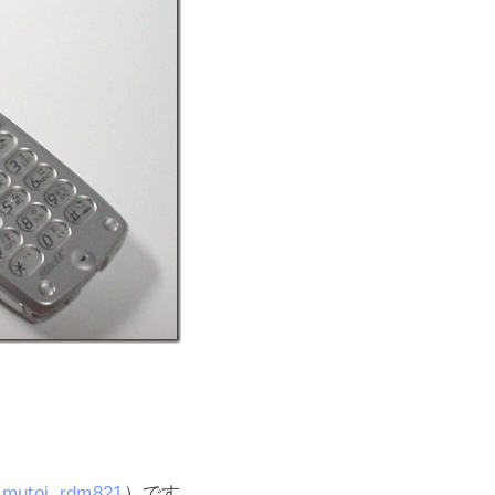
mutoj_rdm821
）です。