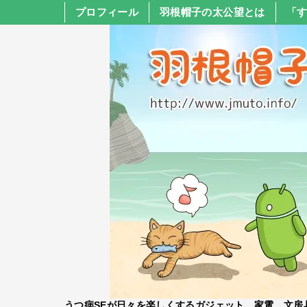
プロフィール
羽根帽子の太公望とは
「
うつ病SEが日々を楽しくするガジェット、家電、文房