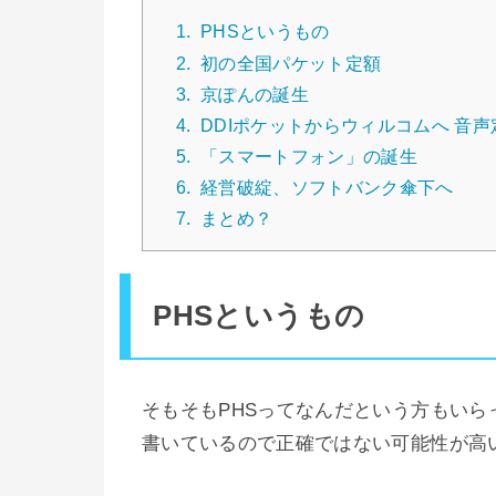
1.
PHSというもの
2.
初の全国パケット定額
3.
京ぽんの誕生
4.
DDIポケットからウィルコムへ 音
5.
「スマートフォン」の誕生
6.
経営破綻、ソフトバンク傘下へ
7.
まとめ？
PHSというもの
そもそもPHSってなんだという方もい
書いているので正確ではない可能性が高いで