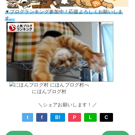
▼ブログランキング参加中！応援よろしくお願いしま
す。
にほんブログ村
＼シェアお願いします！／
t
f
B!
P
L
C