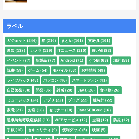
ラベル
ガジェット
(244)
猫
(216)
まとめ
(161)
文房具
(161)
週次
(138)
カメラ
(119)
ITニュース
(110)
買い物
(83)
イベント
(77)
新製品
(77)
Android
(71)
うつ病
(63)
場所
(59)
読書
(59)
ゲーム
(54)
モバイル
(53)
お得情報
(49)
ライフハック
(48)
パソコン
(46)
スマートフォン
(41)
自己啓発
(38)
開発
(36)
雑感
(28)
Java
(26)
食べ物
(26)
ミュージック
(24)
アプリ
(22)
ブログ
(22)
腕時計
(22)
家電
(21)
お店
(18)
セミナー
(18)
JavaSE8Gold
(16)
睡眠時無呼吸症候群
(13)
WEBサービス
(12)
企画
(12)
防災
(12)
手帳
(10)
セキュリティ
(9)
便利グッズ
(6)
映画
(5)