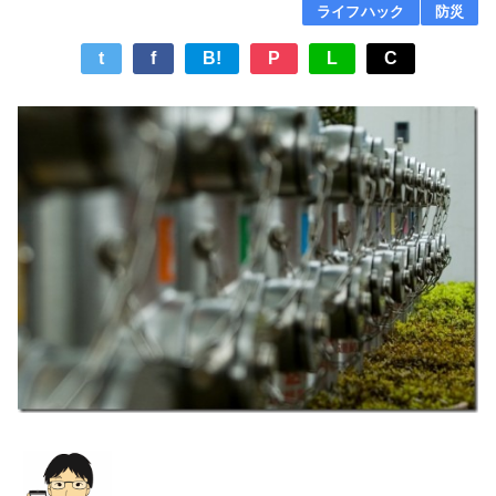
ライフハック
防災
t
f
B!
P
L
C