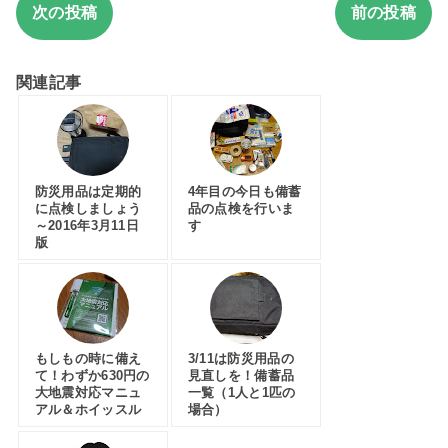
次の投稿
前の投稿
関連記事
防災用品は定期的
4年目の今日も備蓄
に点検しましょう
品の点検を行いま
～2016年3月11日
す
版
もしもの時に備え
3/11は防災用品の
て！わずか630円の
見直しを！備蓄品
大地震対応マニュ
一覧（1人と1匹の
アル＆ホイッスル
場合）