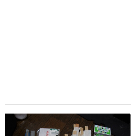
2
0
1
2
-
0
2
-
0
3