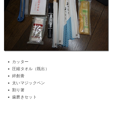
カッター
圧縮タオル（既出）
絆創膏
太いマジックペン
割り箸
歯磨きセット