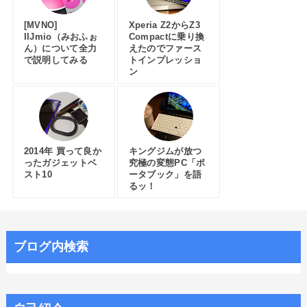
[MVNO]
Xperia Z2からZ3
IIJmio（みおふぉ
Compactに乗り換
ん）について全力
えたのでファース
で説明してみる
トインプレッショ
ン
2014年 買って良か
キングジムが放つ
ったガジェットベ
究極の変態PC「ポ
スト10
ータブック」を語
るッ！
ブログ内検索