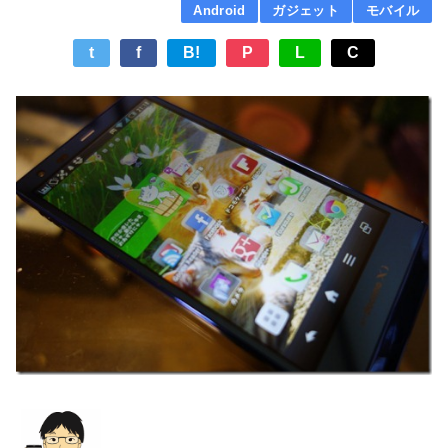
Android
ガジェット
モバイル
t
f
B!
P
L
C