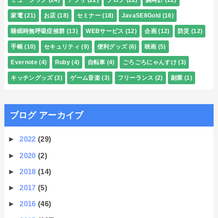
ミュージック
(24)
アプリ
(22)
ブログ
(22)
腕時計
(22)
家電
(21)
お店
(18)
セミナー
(18)
JavaSE8Gold
(16)
睡眠時無呼吸症候群
(13)
WEBサービス
(12)
企画
(12)
防災
(12)
手帳
(10)
セキュリティ
(9)
便利グッズ
(6)
映画
(5)
Evernote
(4)
Ruby
(4)
自転車
(4)
ごろごろにゃんすけ
(3)
キッチングッズ
(3)
ゲーム音楽
(3)
フリーランス
(2)
副業
(1)
ブログ アーカイブ
►
2022
(29)
►
2020
(2)
►
2018
(14)
►
2017
(5)
►
2016
(46)