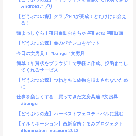
Androidアプリ
【どうぶつの森】クラブ444が完成！とたけけに会え
る！
猫まっしぐら！猫用自動おもちゃ #猫 #cat #猫動画
【どうぶつの森】金のパチンコをゲット
今日の文房具！ #bungu #文房具
簡単！年賀状をブラウザ上で手軽に作成、投函までし
てくれるサービス
【どうぶつの森】つねきちに偽物を掴まされないため
に
仕事を楽しくする！買ってきた文房具達 #文房具
#bungu
【どうぶつの森】ハーベストフェスティバルに挑む
【イルミネーション】西新宿街ぐるみプロジェクト
illumination museum 2012