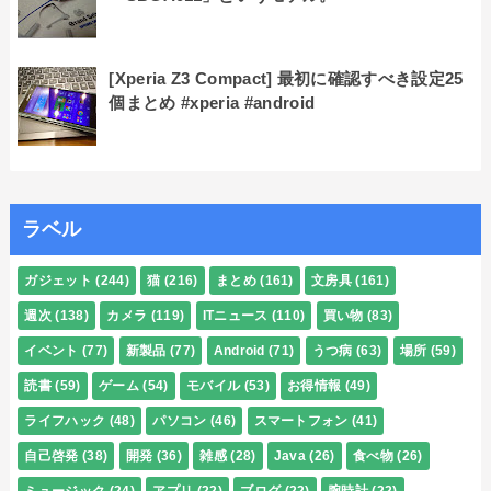
[Xperia Z3 Compact] 最初に確認すべき設定25
個まとめ #xperia #android
ラベル
ガジェット
(244)
猫
(216)
まとめ
(161)
文房具
(161)
週次
(138)
カメラ
(119)
ITニュース
(110)
買い物
(83)
イベント
(77)
新製品
(77)
Android
(71)
うつ病
(63)
場所
(59)
読書
(59)
ゲーム
(54)
モバイル
(53)
お得情報
(49)
ライフハック
(48)
パソコン
(46)
スマートフォン
(41)
自己啓発
(38)
開発
(36)
雑感
(28)
Java
(26)
食べ物
(26)