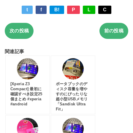
t
f
B!
P
L
C
次の投稿
前の投稿
関連記事
[Xperia Z3
ポータブックのデ
Compact] 最初に
ィスク容量を増や
確認すべき設定25
すのにぴったりな
個まとめ #xperia
超小型USBメモリ
#android
「Sandisk Ultra
Fit」