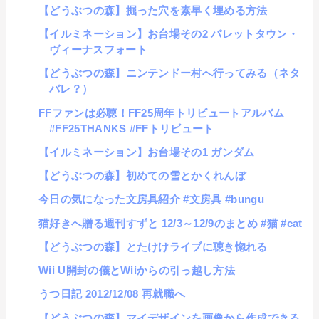
【どうぶつの森】掘った穴を素早く埋める方法
【イルミネーション】お台場その2 パレットタウン・
ヴィーナスフォート
【どうぶつの森】ニンテンドー村へ行ってみる（ネタ
バレ？）
FFファンは必聴！FF25周年トリビュートアルバム
#FF25THANKS #FFトリビュート
【イルミネーション】お台場その1 ガンダム
【どうぶつの森】初めての雪とかくれんぼ
今日の気になった文房具紹介 #文房具 #bungu
猫好きへ贈る週刊すずと 12/3～12/9のまとめ #猫 #cat
【どうぶつの森】とたけけライブに聴き惚れる
Wii U開封の儀とWiiからの引っ越し方法
うつ日記 2012/12/08 再就職へ
【どうぶつの森】マイデザインを画像から作成できる